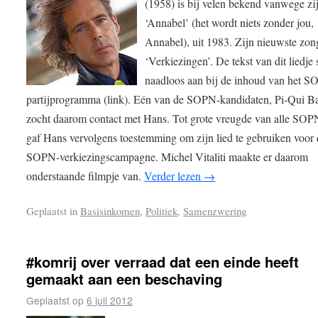
(1958) is bij velen bekend vanwege zij
‘Annabel’ (het wordt niets zonder jou,
Annabel), uit 1983. Zijn nieuwste zon
‘Verkiezingen’. De tekst van dit liedje s
naadloos aan bij de inhoud van het 
partijprogramma (link). Eén van de SOPN-kandidaten, Pi-Qui Ba
zocht daarom contact met Hans. Tot grote vreugde van alle SOP
gaf Hans vervolgens toestemming om zijn lied te gebruiken voor
SOPN-verkiezingscampagne. Michel Vitaliti maakte er daarom
onderstaande filmpje van.
Verder lezen
→
Geplaatst in
Basisinkomen
,
Politiek
,
Samenzwering
#komrij over verraad dat een einde heeft
gemaakt aan een beschaving
Geplaatst op
6 juli 2012