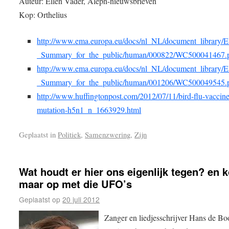
Auteur: Ellen Vader, Aleph-nieuwsbrieven
Kop: Orthelius
http://www.ema.europa.eu/docs/nl_NL/document_library
_Summary_for_the_public/human/000822/WC500041467.
http://www.ema.europa.eu/docs/nl_NL/document_library
_Summary_for_the_public/human/001206/WC500049545.
http://www.huffingtonpost.com/2012/07/11/bird-flu-vaccine-
mutation-h5n1_n_1663929.html
Geplaatst in
Politiek
,
Samenzwering
,
Zijn
Wat houdt er hier ons eigenlijk tegen? en 
maar op met die UFO’s
Geplaatst op
20 juli 2012
Zanger en liedjesschrijver Hans de Bo