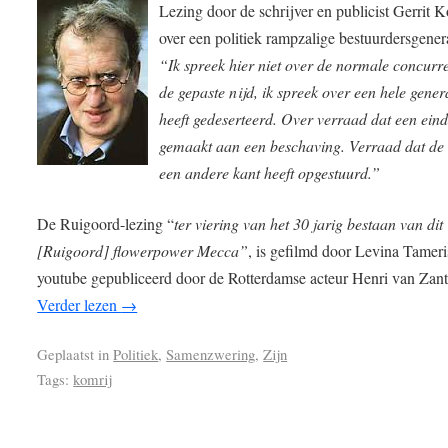
Lezing door de schrijver en publicist Gerrit 
over een politiek rampzalige bestuurdersgenera
“Ik spreek hier niet over de normale concurre
de gepaste nijd, ik spreek over een hele gener
heeft gedeserteerd. Over verraad dat een eind
gemaakt aan een beschaving. Verraad dat de
een andere kant heeft opgestuurd.”
De Ruigoord-lezing “
ter viering van het 30 jarig bestaan van dit
[Ruigoord] flowerpower Mecca”
, is gefilmd door Levina Tameri
youtube gepubliceerd door de Rotterdamse acteur Henri van Zant
Verder lezen
→
Geplaatst in
Politiek
,
Samenzwering
,
Zijn
Tags:
komrij