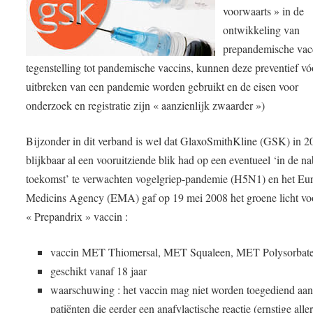
voorwaarts » in de
ontwikkeling van
prepandemische vacc
tegenstelling tot pandemische vaccins, kunnen deze preventief vó
uitbreken van een pandemie worden gebruikt en de eisen voor
onderzoek en registratie zijn « aanzienlijk zwaarder »)
Bijzonder in dit verband is wel dat GlaxoSmithKline (GSK) in 2
blijkbaar al een vooruitziende blik had op een eventueel ‘in de na
toekomst’ te verwachten vogelgriep-pandemie (H5N1) en het Eu
Medicins Agency (EMA) gaf op 19 mei 2008 het groene licht vo
« Prepandrix » vaccin :
vaccin MET Thiomersal, MET Squaleen, MET Polysorbat
geschikt vanaf 18 jaar
waarschuwing : het vaccin mag niet worden toegediend aa
patiënten die eerder een anafylactische reactie (ernstige alle