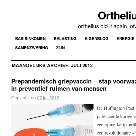
Ortheliu
orthelius did it again, 
BASISINKOMEN
BELASTING
EIGENBLOG
ENERGIE
SAMENZWERING
ZIJN
MAANDELIJKS ARCHIEF:
JULI 2012
Prepandemisch griepvaccin – stap voorwa
in preventief ruimen van mensen
Geplaatst op
27 juli 2012
De Huffington Post
publiceerde kortgel
een opmerkelijk arti
een revolutionaire « 