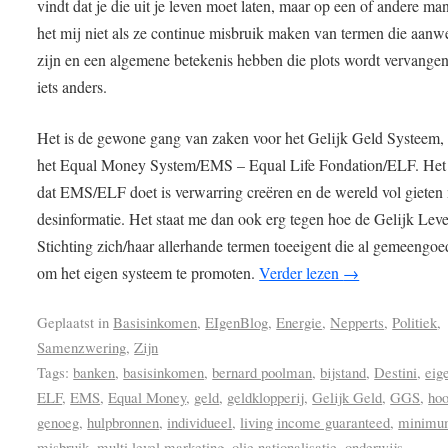
vindt dat je die uit je leven moet laten, maar op een of andere man
het mij niet als ze continue misbruik maken van termen die aanw
zijn en een algemene betekenis hebben die plots wordt vervange
iets anders.
Het is de gewone gang van zaken voor het Gelijk Geld Systeem, 
het Equal Money System/EMS – Equal Life Fondation/ELF. Het
dat EMS/ELF doet is verwarring creëren en de wereld vol gieten
desinformatie. Het staat me dan ook erg tegen hoe de Gelijk Lev
Stichting zich/haar allerhande termen toeeigent die al gemeengoe
om het eigen systeem te promoten.
Verder lezen
→
Geplaatst in
Basisinkomen
,
EIgenBlog
,
Energie
,
Nepperts
,
Politiek
,
Samenzwering
,
Zijn
Tags:
banken
,
basisinkomen
,
bernard poolman
,
bijstand
,
Destini
,
eig
ELF
,
EMS
,
Equal Money
,
geld
,
geldklopperij
,
Gelijk Geld
,
GGS
,
ho
genoeg
,
hulpbronnen
,
individueel
,
living income guaranteed
,
minimu
misbruik
,
multi level marketing
,
olie nationalisatie
,
onderwijs
,