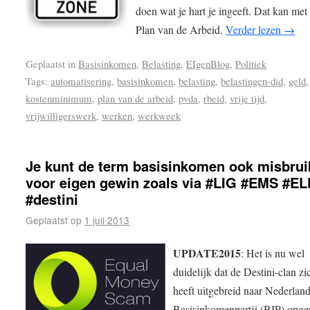
doen wat je hart je ingeeft. Dat kan met
Plan van de Arbeid.
Verder lezen
→
Geplaatst in
Basisinkomen
,
Belasting
,
EIgenBlog
,
Politiek
Tags:
automatisering
,
basisinkomen
,
belasting
,
belastingen-did
,
geld
,
kostenminimum
,
plan van de arbeid
,
pvda
,
rbeid
,
vrije tijd
,
vrijwilligerswerk
,
werken
,
werkweek
Je kunt de term basisinkomen ook misbru
voor eigen gewin zoals via #LIG #EMS #EL
#destini
Geplaatst op
1 juli 2013
UPDATE2015
: Het is nu wel
duidelijk dat de Destini-clan z
heeft uitgebreid naar Nederlan
Basisinkomenpartij (BIP) opger