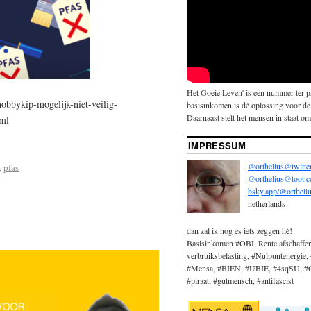
Het Goeie Leven' is een nummer ter 
obbykip-mogelijk-niet-veilig-
basisinkomen is dé oplossing voor de
Daarnaast stelt het mensen in staat om 
tml
IMPRESSUM
@orthelius@twitte
,
pfas
@orthelius@toot.
bsky.app/@ortheliu
netherlands
dan zal ik nog es iets zeggen hè!
Basisinkomen #OBI, Rente afschaffe
verbruiksbelasting, #Nulpuntenergie, 
#Mensa, #BIEN, #UBIE, #4sqSU, #OBi
#piraat, #gutmensch, #antifascist