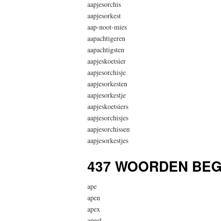
aapjesorchis
aapjesorkest
aap-noot-mies
aapachtigeren
aapachtigsten
aapjeskoetsier
aapjesorchisje
aapjesorkesten
aapjesorkestje
aapjeskoetsiers
aapjesorchisjes
aapjesorchissen
aapjesorkestjes
437 WOORDEN BEG
ape
apen
apex
apeel