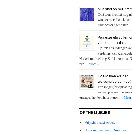
Mijn start op het inter
Ooit toen internet nog n
wat het nu is heb ik een
abonnement genomen 
Kamerzetels vullen o
van ledenaantallen
Opstel: Een ledengebase
verdeling van Kamerzete
Nederland Inleiding Stel je voor dat 
zijn …
Meer »
Hoe lossen we het
wolvenprobleem op?
Een mogelijke oplossing
wolvenprobleem is om a
omaatjes het bos in te sturen. …
Meer
ORTHELIUSJES
Vrijheid maakt Arbeid
Basisinkomen voor Dummies