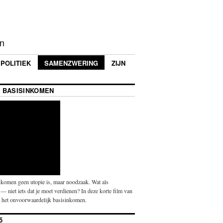
en
POLITIEK
SAMENZWERING
ZIJN
 BASISINKOMEN
komen geen utopie is, maar noodzaak. Wat als
— niet iets dat je moet verdienen? In deze korte film van
p het onvoorwaardelijk basisinkomen.
5