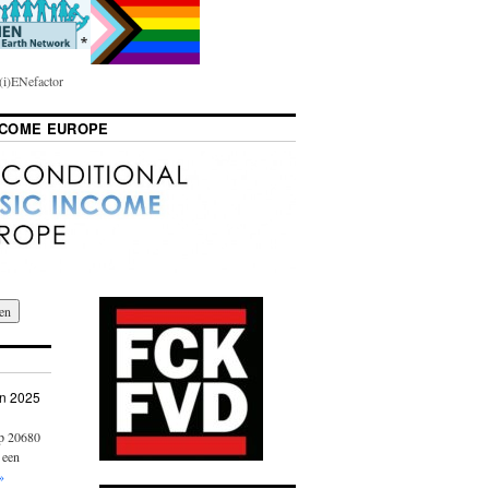
i)ENefactor
NCOME EUROPE
n 2025
op 20680
 een
»