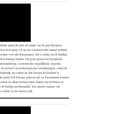
itieke partij die deel uit maakt van de pan-Europese,
Deze beweging wil op een vernieuwende manier politiek
 komen voor alle Europeanen. Dit is nodig om de huidige
fd te kunnen bieden. Op grote grensoverschrijdende
atverandering, economische ongelijkheid, migratie,
en de invloed van technologische veranderingen, schiet de
noodzakelijk om samen als één Europa de krachten te
nde partij Volt Europa, geloven dat we Europeanen kunnen
 komen en elkaar kunnen laten helpen om tot betere en
or de huidige problematiek. Een nieuwe manier van
 schaal, in een nieuwe tijd.