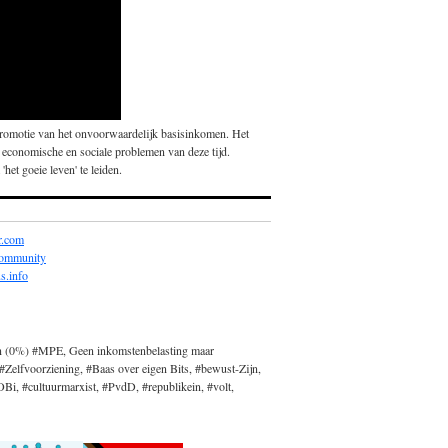
promotie van het onvoorwaardelijk basisinkomen. Het
 economische en sociale problemen van deze tijd.
'het goeie leven' te leiden.
r.com
community
s.info
n (0%) #MPE, Geen inkomstenbelasting maar
#Zelfvoorziening, #Baas over eigen Bits, #bewust-Zijn,
, #cultuurmarxist, #PvdD, #republikein, #volt,