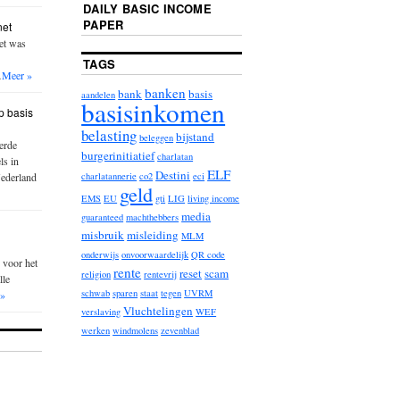
DAILY BASIC INCOME
PAPER
net
iet was
TAGS
…
Meer »
banken
bank
basis
aandelen
basisinkomen
p basis
belasting
bijstand
beleggen
erde
burgerinitiatief
charlatan
ls in
ELF
Destini
Nederland
charlatannerie
co2
eci
geld
EMS
EU
gti
LIG
living income
media
guaranteed
machthebbers
misbruik
misleiding
MLM
onderwijs
onvoorwaardelijk
QR code
 voor het
rente
reset
scam
religion
rentevrij
lle
schwab
sparen
staat
tegen
UVRM
 »
Vluchtelingen
verslaving
WEF
werken
windmolens
zevenblad