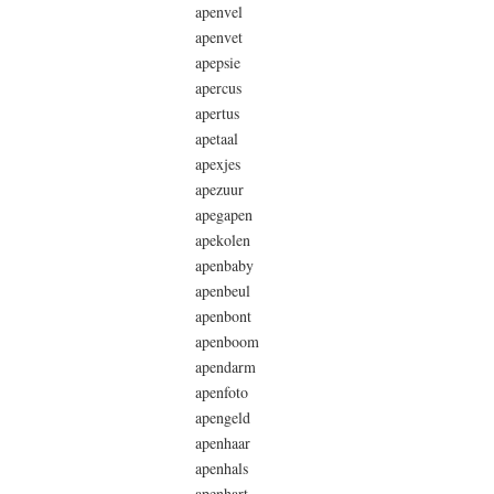
apenvel
apenvet
apepsie
apercus
apertus
apetaal
apexjes
apezuur
apegapen
apekolen
apenbaby
apenbeul
apenbont
apenboom
apendarm
apenfoto
apengeld
apenhaar
apenhals
apenhart