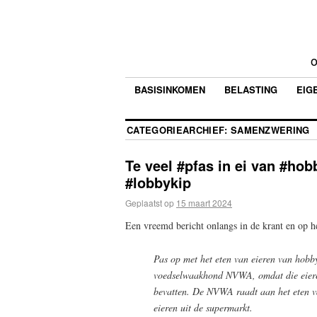
o
BASISINKOMEN
BELASTING
EIG
CATEGORIEARCHIEF:
SAMENZWERING
Te veel #pfas in ei van #hob
#lobbykip
Geplaatst op
15 maart 2024
Een vreemd bericht onlangs in de krant en op he
Pas op met het eten van eieren van hobby
voedselwaakhond NVWA, omdat die eieren
bevatten. De NVWA raadt aan het eten va
eieren uit de supermarkt.