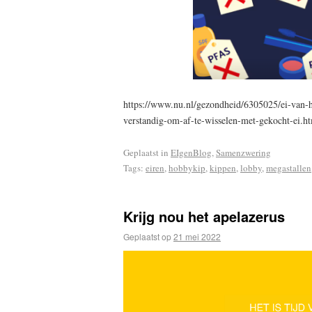
https://www.nu.nl/gezondheid/6305025/ei-van-h
verstandig-om-af-te-wisselen-met-gekocht-ei.h
Geplaatst in
EIgenBlog
,
Samenzwering
Tags:
eiren
,
hobbykip
,
kippen
,
lobby
,
megastallen
Krijg nou het apelazerus
Geplaatst op
21 mei 2022