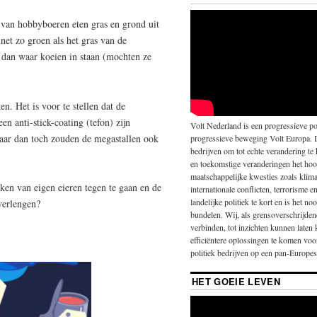
van hobbyboeren eten gras en grond uit
 net zo groen als het gras van de
 dan waar koeien in staan (mochten ze
n. Het is voor te stellen dat de
en anti-stick-coating (tefon) zijn
Volt Nederland is een progressieve pol
aar dan toch zouden de megastallen ook
progressieve beweging Volt Europa. 
bedrijven om tot echte verandering te
en toekomstige veranderingen het hoo
maatschappelijke kwesties zoals klima
ken van eigen eieren tegen te gaan en de
internationale conflicten, terrorisme 
landelijke politiek te kort en is het 
verlengen?
bundelen. Wij, als grensoverschrijde
verbinden, tot inzichten kunnen laten
efficiëntere oplossingen te komen vo
politiek bedrijven op een pan-Europese
HET GOEIE LEVEN