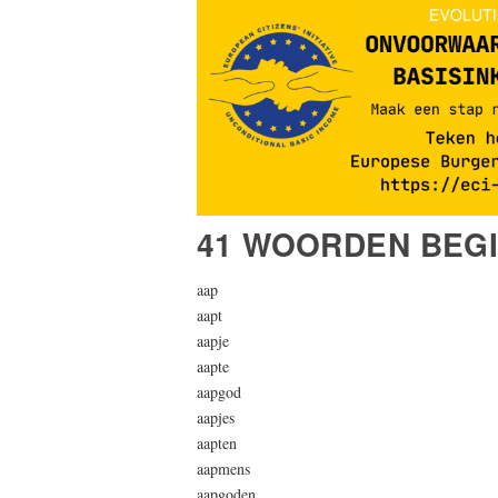
41 WOORDEN BEG
aap
aapt
aapje
aapte
aapgod
aapjes
aapten
aapmens
aapgoden