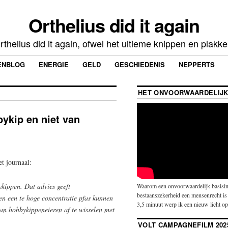
Orthelius did it again
rthelius did it again, ofwel het ultieme knippen en plakk
ENBLOG
ENERGIE
GELD
GESCHIEDENIS
NEPPERTS
HET ONVOORWAARDELIJK
bykip en niet van
t journaal:
kippen. Dat advies geeft
Waarom een onvoorwaardelijk basisin
bestaanszekerheid een mensenrecht is 
 een te hoge concentratie pfas kunnen
3,5 minuut werp ik een nieuw licht o
n hobbykippeneieren af te wisselen met
VOLT CAMPAGNEFILM 202