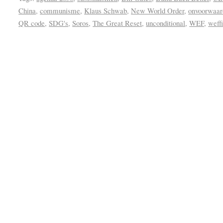
China
,
communisme
,
Klaus Schwab
,
New World Order
,
onvoorwaar
QR code
,
SDG's
,
Soros
,
The Great Reset
,
unconditional
,
WEF
,
weff