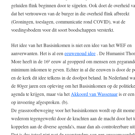
geluiden flink beginnen door te sijpelen. Ook doet de overheid va
dat het vertrouwen van de burger in die overheid flink afbreekt
(Groningen, toeslagen, communicatie rond COVID), wat de
voedingsbodem voor dit soort boodschappen versterkt.
Het idee van het Basisinkomen is niet een idee van het WEF en
aanverwanten. Het is al een
eeuwenoud idee
. De Humanist Tho
More heeft in de 16
eeuw al geopperd om mensen een gegarand
e
minimum inkomen te geven. Echter in al die eeuwen is door de po
en de kerk dit idee telkens in de doofpot beland. In Nederland wa
de 80ger jaren een opleving om het Basisinkomen op de politiek
agenda te krijgen, maar via het
Akkoord van Wassenaar
is er een
op invoering afgesproken. (b).
De grassrootbeweging voor het basisinkomen wordt op dit mome
wederom tegengewerkt door de krachten aan de macht door het t
koppelen aan de diverse agenda’s, maar dan als controleerbare uit
Dat is dus totaal niet wat de voorstanders van een onvoorwaardel