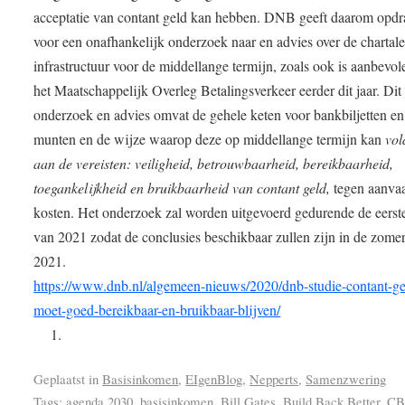
acceptatie van contant geld kan hebben. DNB geeft daarom opdr
voor een onafhankelijk onderzoek naar en advies over de chartal
infrastructuur voor de middellange termijn, zoals ook is aanbevol
het Maatschappelijk Overleg Betalingsverkeer eerder dit jaar. Dit
onderzoek en advies omvat de gehele keten voor bankbiljetten en
munten en de wijze waarop deze op middellange termijn kan
vol
aan de vereisten: veiligheid, betrouwbaarheid, bereikbaarheid,
toegankelijkheid en bruikbaarheid van contant geld,
tegen aanva
kosten. Het onderzoek zal worden uitgevoerd gedurende de eerste
van 2021 zodat de conclusies beschikbaar zullen zijn in de zome
2021.
https://www.dnb.nl/algemeen-nieuws/2020/dnb-studie-contant-ge
moet-goed-bereikbaar-en-bruikbaar-blijven/
Geplaatst in
Basisinkomen
,
EIgenBlog
,
Nepperts
,
Samenzwering
Tags:
agenda 2030
,
basisinkomen
,
Bill Gates
,
Build Back Better
,
C