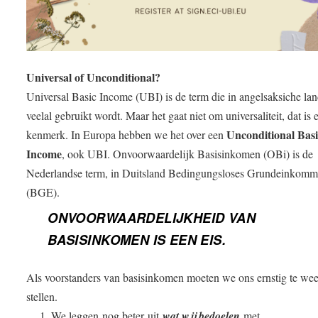
Universal of Unconditional?
Universal Basic Income (UBI) is de term die in angelsaksiche la
veelal gebruikt wordt. Maar het gaat niet om universaliteit, dat is 
Unconditional Bas
kenmerk. In Europa hebben we het over een
Income
, ook UBI. Onvoorwaardelijk Basisinkomen (OBi) is de
Nederlandse term, in Duitsland Bedingungsloses Grundeinkom
(BGE).
ONVOORWAARDELIJKHEID VAN
BASISINKOMEN IS EEN EIS.
Als voorstanders van basisinkomen moeten we ons ernstig te wee
stellen.
We leggen
nog beter
uit
wat wij bedoelen
met