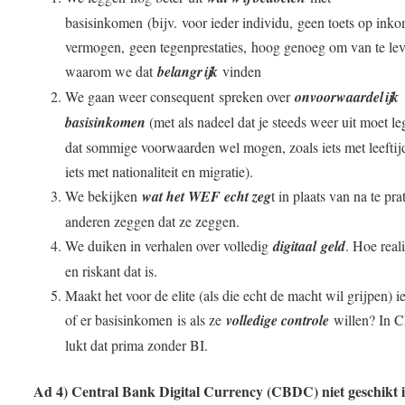
basisinkomen (
bijv.
voor ieder individu
,
geen toets op ink
vermogen
,
geen tegenprestaties
,
hoog genoeg om van te le
waarom we dat
belangrijk
vinden
We gaan weer consequent spreken over
onvoorwaardelijk
basisinkomen
(met als nadeel dat je steeds weer uit moet l
dat sommige voorwaarden wel mogen, zoals iets met leeftij
iets met nationaliteit en migratie).
We bekijken
wat het WEF echt zeg
t in plaats van na te pr
anderen zeggen dat ze zeggen.
We duiken in verhalen over volledig
digitaal geld
. Hoe reali
en riskant dat is.
Maakt het voor de elite (als die echt de macht wil grijpen) ie
of er basisinkomen is als ze
volledige controle
willen? In C
lukt dat prima zonder BI.
Ad 4) Central Bank Digital Currency (CBDC) niet geschikt i