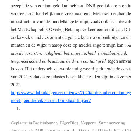
acceptatie van contant geld kan hebben. DNB geeft daarom opdr
voor een onafhankelijk onderzoek naar en advies over de chartal
infrastructuur voor de middellange termijn, zoals ook is aanbevol
het Maatschappelijk Overleg Betalingsverkeer eerder dit jaar. Dit
onderzoek en advies omvat de gehele keten voor bankbiljetten en
munten en de wijze waarop deze op middellange termijn kan
vol
aan de vereisten: veiligheid, betrouwbaarheid, bereikbaarheid,
toegankelijkheid en bruikbaarheid van contant geld,
tegen aanva
kosten. Het onderzoek zal worden uitgevoerd gedurende de eerste
van 2021 zodat de conclusies beschikbaar zullen zijn in de zome
2021.
https://www.dnb.nl/algemeen-nieuws/2020/dnb-studie-contant-ge
moet-goed-bereikbaar-en-bruikbaar-blijven/
Geplaatst in
Basisinkomen
,
EIgenBlog
,
Nepperts
,
Samenzwering
Tags:
agenda 2030
,
basisinkomen
,
Bill Gates
,
Build Back Better
,
C