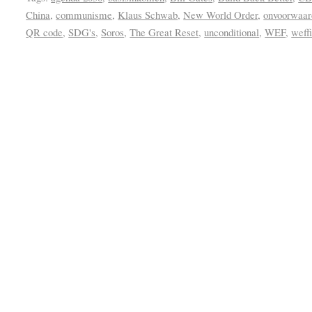
China
,
communisme
,
Klaus Schwab
,
New World Order
,
onvoorwaar
QR code
,
SDG's
,
Soros
,
The Great Reset
,
unconditional
,
WEF
,
weff