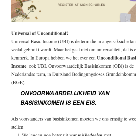
Universal of Unconditional?
Universal Basic Income (UBI) is de term die in angelsaksiche la
veelal gebruikt wordt. Maar het gaat niet om universaliteit, dat is 
Unconditional Bas
kenmerk. In Europa hebben we het over een
Income
, ook UBI. Onvoorwaardelijk Basisinkomen (OBi) is de
Nederlandse term, in Duitsland Bedingungsloses Grundeinkom
(BGE).
ONVOORWAARDELIJKHEID VAN
BASISINKOMEN IS EEN EIS.
Als voorstanders van basisinkomen moeten we ons ernstig te wee
stellen.
We leggen
nog beter
uit
wat wij bedoelen
met