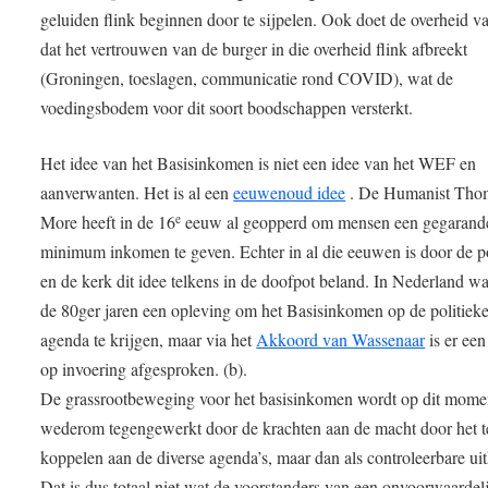
geluiden flink beginnen door te sijpelen. Ook doet de overheid va
dat het vertrouwen van de burger in die overheid flink afbreekt
(Groningen, toeslagen, communicatie rond COVID), wat de
voedingsbodem voor dit soort boodschappen versterkt.
Het idee van het Basisinkomen is niet een idee van het WEF en
aanverwanten. Het is al een
eeuwenoud idee
. De Humanist Tho
More heeft in de 16
eeuw al geopperd om mensen een gegarand
e
minimum inkomen te geven. Echter in al die eeuwen is door de po
en de kerk dit idee telkens in de doofpot beland. In Nederland wa
de 80ger jaren een opleving om het Basisinkomen op de politiek
agenda te krijgen, maar via het
Akkoord van Wassenaar
is er een
op invoering afgesproken. (b).
De grassrootbeweging voor het basisinkomen wordt op dit mome
wederom tegengewerkt door de krachten aan de macht door het t
koppelen aan de diverse agenda’s, maar dan als controleerbare uit
Dat is dus totaal niet wat de voorstanders van een onvoorwaardel