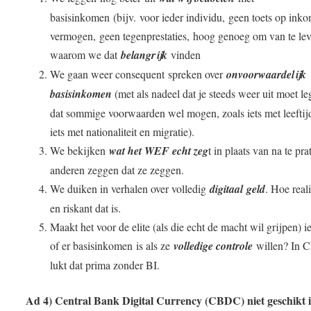
basisinkomen (
bijv.
voor ieder individu
,
geen toets op ink
vermogen
,
geen tegenprestaties
,
hoog genoeg om van te le
waarom we dat
belangrijk
vinden
We gaan weer consequent spreken over
onvoorwaardelijk
basisinkomen
(met als nadeel dat je steeds weer uit moet l
dat sommige voorwaarden wel mogen, zoals iets met leeftij
iets met nationaliteit en migratie).
We bekijken
wat het WEF echt zeg
t in plaats van na te pr
anderen zeggen dat ze zeggen.
We duiken in verhalen over volledig
digitaal geld
. Hoe reali
en riskant dat is.
Maakt het voor de elite (als die echt de macht wil grijpen) ie
of er basisinkomen is als ze
volledige controle
willen? In C
lukt dat prima zonder BI.
Ad 4) Central Bank Digital Currency (CBDC) niet geschikt i