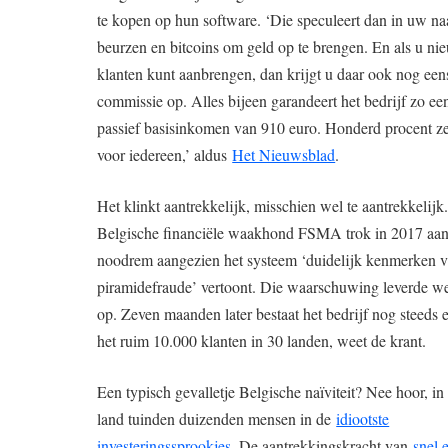
te kopen op hun software. ‘Die speculeert dan in uw n
beurzen en bitcoins om geld op te brengen. En als u ni
klanten kunt aanbrengen, dan krijgt u daar ook nog een
commissie op. Alles bijeen garandeert het bedrijf zo ee
passief basisinkomen van 910 euro. Honderd procent ze
voor iedereen,’ aldus
Het Nieuwsblad
.
Het klinkt aantrekkelijk, misschien wel te aantrekkelijk
Belgische financiële waakhond FSMA trok in 2017 aan
noodrem aangezien het systeem ‘duidelijk kenmerken 
piramidefraude’ vertoont. Die waarschuwing leverde w
op. Zeven maanden later bestaat het bedrijf nog steeds 
het ruim 10.000 klanten in 30 landen, weet de krant.
Een typisch gevalletje Belgische naïviteit? Nee hoor, in
land tuinden duizenden mensen in de
idiootste
investeringssprookjes
. De aantrekkingskracht van
snel 