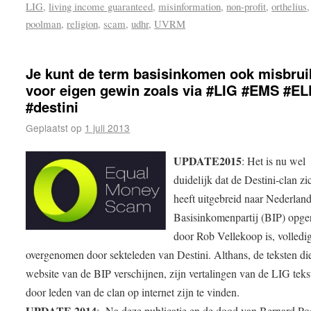
LIG
,
living income guaranteed
,
misinformation
,
non-profit
,
orthelius
,
poolman
,
religion
,
scam
,
udhr
,
UVRM
Je kunt de term basisinkomen ook misbru
voor eigen gewin zoals via #LIG #EMS #EL
#destini
Geplaatst op
1 juli 2013
UPDATE2015
: Het is nu wel
duidelijk dat de Destini-clan z
heeft uitgebreid naar Nederlan
Basisinkomenpartij (BIP) opger
door Rob Vellekoop is, volledi
overgenomen door sekteleden van Destini. Althans, de teksten di
website van de BIP verschijnen, zijn vertalingen van de LIG teks
door leden van de clan op internet zijn te vinden.
UPDATE 2014
: Na deze publicatie en de dood van Bernard P