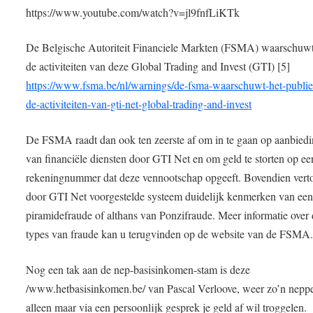
https://www.youtube.com/watch?v=jl9fnfLiKTk
De Belgische Autoriteit Financiele Markten (FSMA) waarschuwt
de activiteiten van deze Global Trading and Invest (GTI) [5]
https://www.fsma.be/nl/warnings/de-fsma-waarschuwt-het-publie
de-activiteiten-van-gti-net-global-trading-and-invest
De FSMA raadt dan ook ten zeerste af om in te gaan op aanbied
van financiële diensten door GTI Net en om geld te storten op ee
rekeningnummer dat deze vennootschap opgeeft. Bovendien verto
door GTI Net voorgestelde systeem duidelijk kenmerken van ee
piramidefraude of althans van Ponzifraude. Meer informatie over
types van fraude kan u terugvinden op de website van de FSMA.
Nog een tak aan de nep-basisinkomen-stam is deze
/www.hetbasisinkomen.be/ van Pascal Verloove, weer zo’n neppe
alleen maar via een persoonlijk gesprek je geld af wil troggelen.