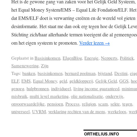
Het is de gewone gang van zaken voor het Gelijk Geld Systeem, 
het Equal Money System/EMS – Equal Life Fondation/ELF. Het
dat EMS/ELF doet is verwarring creëren en de wereld vol gieten
desinformatie. Het staat me dan ook erg tegen hoe de Gelijk Lev
Stichting zich/haar allerhande termen toeeigent die al gemeengoe
om het eigen systeem te promoten.
Verder lezen
→
Geplaatst in
Basisinkomen
,
EIgenBlog
,
Energie
,
Nepperts
,
Politiek
,
Samenzwering
,
Zijn
Tags:
banken
,
basisinkomen
,
bernard poolman
,
bijstand
,
Destini
,
eig
ELF
,
EMS
,
Equal Money
,
geld
,
geldklopperij
,
Gelijk Geld
,
GGS
,
ho
genoeg
,
hulpbronnen
,
individueel
,
living income guaranteed
,
minimu
misbruik
,
multi level marketing
,
olie nationalisatie
,
onderwijs
,
onvoorwaardelijke
,
pensioen
,
Process
,
religion
,
scam
,
sekte
,
tegen
,
universeel
,
UVRM
,
verklaring rechten van de mens
,
werkeloos
,
wer
ORTHELIUS.INFO