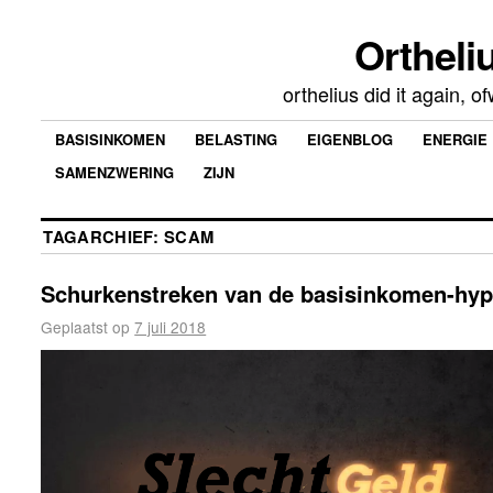
Ortheliu
orthelius did it again, 
BASISINKOMEN
BELASTING
EIGENBLOG
ENERGIE
SAMENZWERING
ZIJN
TAGARCHIEF:
SCAM
Schurkenstreken van de basisinkomen-hy
Geplaatst op
7 juli 2018