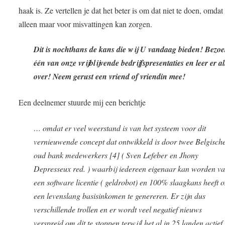
haak is. Ze vertellen je dat het beter is om dat niet te doen, omdat
alleen maar voor misvattingen kan zorgen.
Dit is nochthans de kans die wij U vandaag bieden! Bezo
één van onze vrijblijvende bedrijfspresentaties en leer er al
over! Neem gerust een vriend of vriendin mee!
Een deelnemer stuurde mij een berichtje
… omdat er veel weerstand is van het systeem voor dit
vernieuwende concept dat ontwikkeld is door twee Belgisch
oud bank medewerkers [4] ( Sven Lefeber en Jhony
Depresseux red. ) waarbij iedereen eigenaar kan worden v
een software licentie ( geldrobot) en 100% slaagkans heeft 
een levenslang basisinkomen te genereren. Er zijn dus
verschillende trollen en er wordt veel negatief nieuws
verspreid om dit te stoppen terwijl het al in 25 landen actief