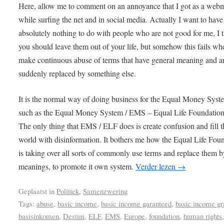
Here, allow me to comment on an annoyance that I got as a web
while surfing the net and in social media. Actually I want to have
absolutely nothing to do with people who are not good for me, I 
you should leave them out of your life, but somehow this fails wh
make continuous abuse of terms that have general meaning and a
suddenly replaced by something else.
It is the normal way of doing business for the Equal Money Syst
such as the Equal Money System / EMS – Equal Life Foundation
The only thing that EMS / ELF does is create confusion and fill t
world with disinformation. It bothers me how the Equal Life Fou
is taking over all sorts of commonly use terms and replace them b
meanings, to promote it own system.
Verder lezen
→
Geplaatst in
Politiek
,
Samenzwering
Tags:
abuse
,
basic income
,
basic income garanteed
,
basic income gr
basisinkomen
,
Destini
,
ELF
,
EMS
,
Europe
,
foundation
,
human rights