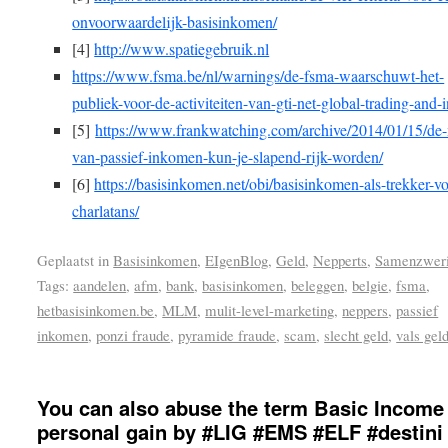
onvoorwaardelijk-basisinkomen/
[4]
http://www.spatiegebruik.nl
https://www.fsma.be/nl/warnings/de-fsma-waarschuwt-het-
publiek-voor-de-activiteiten-van-gti-net-global-trading-and-i
[5]
https://www.frankwatching.com/archive/2014/01/15/de
van-passief-inkomen-kun-je-slapend-rijk-worden/
[6]
https://basisinkomen.net/obi/basisinkomen-als-trekker-vo
charlatans/
Geplaatst in
Basisinkomen
,
EIgenBlog
,
Geld
,
Nepperts
,
Samenzwer
Tags:
aandelen
,
afm
,
bank
,
basisinkomen
,
beleggen
,
belgie
,
fsma
,
hetbasisinkomen.be
,
MLM
,
mulit-level-marketing
,
neppers
,
passief
inkomen
,
ponzi fraude
,
pyramide fraude
,
scam
,
slecht geld
,
vals gel
You can also abuse the term Basic Income 
personal gain by #LIG #EMS #ELF #destini