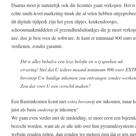
Daarna moet je natuurlijk ook die licenties gaan verkopen. Het is
echte multi-level-marketing truuk die al velen hebben uitgeprobee
dit digitale tijdperk zijn het geen slipjes, keukendoosjes,
schoonmaakmiddelen of gezondheidsdrankjes die je moet verkop
nee, doe je best voor de software. Je kunt er minimaal 900 euro 
verdienen, zonder garantie.
Dit is alles behalve een loze belofte en wij spreken uit
ervaring! Stel dat U iedere maand minimum 900 euro EX
bovenop Uw huidige inkomen zou ontvangen zonder werke
Zou dat voor U een verschil maken?
Een Basisinkomen komt niet
extra boveno
p uw inkomen, maar 
juist als basis
onderop
je inkomen!
We gaan even verder met de misleiding, er moet eerst een bijeen
bezocht worden, want als ze alle info over hun pyramidesysteem 
website zouden zetten, dan zouden we meteen zien dat er iets niet