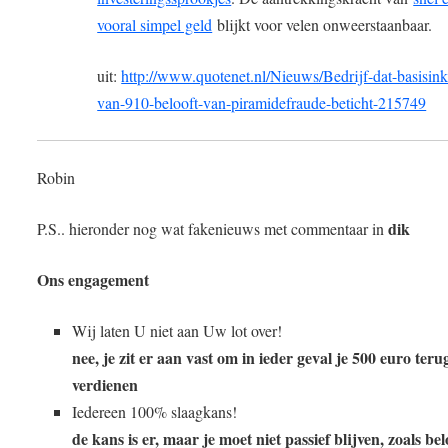
vooral simpel geld
blijkt voor velen onweerstaanbaar.
uit:
http://www.quotenet.nl/Nieuws/Bedrijf-dat-basisi
van-910-belooft-van-piramidefraude-beticht-215749
Robin
dik
P.S.. hieronder nog wat fakenieuws met commentaar in
Ons engagement
Wij laten U niet aan Uw lot over!
nee, je zit er aan vast om in ieder geval je 500 euro teru
verdienen
Iedereen 100% slaagkans!
de kans is er, maar je moet niet passief blijven, zoals bel