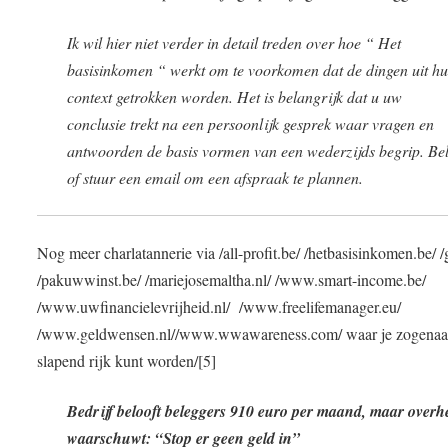
Ik wil hier niet verder in detail treden over hoe “ Het
basisinkomen “ werkt om te voorkomen dat de dingen uit h
context getrokken worden. Het is belangrijk dat u uw
conclusie trekt na een persoonlijk gesprek waar vragen en
antwoorden de basis vormen van een wederzijds begrip. Be
of stuur een email om een afspraak te plannen.
Nog meer charlatannerie via /all-profit.be/ /hetbasisinkomen.be/ /g
/pakuwwinst.be/ /mariejosemaltha.nl/ /www.smart-income.be/
/www.uwfinancielevrijheid.nl/ /www.freelifemanager.eu/
/www.geldwensen.nl//www.wwawareness.com/ waar je zogena
slapend rijk kunt worden/[5]
Bedrijf belooft beleggers 910 euro per maand, maar overh
waarschuwt: “Stop er geen geld in”