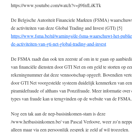
https://www.youtube.com/watch?v=jl9fnfLiKTk
De Belgische Autoriteit Financiele Markten (FSMA) waarschuwt
de activiteiten van deze Global Trading and Invest (GTI) [5]
https://www.fsma.be/nl/warnings/de-fsma-waarschuwt-het-publie
de-activiteiten-van-gti-net-global-trading-and-invest
De FSMA raadt dan ook ten zeerste af om in te gaan op aanbied
van financiële diensten door GTI Net en om geld te storten op ee
rekeningnummer dat deze vennootschap opgeeft. Bovendien verto
door GTI Net voorgestelde systeem duidelijk kenmerken van ee
piramidefraude of althans van Ponzifraude. Meer informatie over
types van fraude kan u terugvinden op de website van de FSMA.
Nog een tak aan de nep-basisinkomen-stam is deze
/www.hetbasisinkomen.be/ van Pascal Verloove, weer zo’n neppe
alleen maar via een persoonlijk gesprek je geld af wil troggelen.