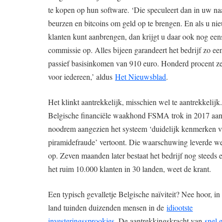
te kopen op hun software. ‘Die speculeert dan in uw n
beurzen en bitcoins om geld op te brengen. En als u ni
klanten kunt aanbrengen, dan krijgt u daar ook nog een
commissie op. Alles bijeen garandeert het bedrijf zo ee
passief basisinkomen van 910 euro. Honderd procent ze
voor iedereen,’ aldus
Het Nieuwsblad
.
Het klinkt aantrekkelijk, misschien wel te aantrekkelijk
Belgische financiële waakhond FSMA trok in 2017 aan
noodrem aangezien het systeem ‘duidelijk kenmerken 
piramidefraude’ vertoont. Die waarschuwing leverde w
op. Zeven maanden later bestaat het bedrijf nog steeds 
het ruim 10.000 klanten in 30 landen, weet de krant.
Een typisch gevalletje Belgische naïviteit? Nee hoor, in
land tuinden duizenden mensen in de
idiootste
investeringssprookjes
. De aantrekkingskracht van
snel 