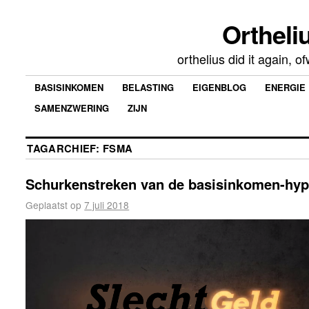
Ortheliu
orthelius did it again, 
BASISINKOMEN
BELASTING
EIGENBLOG
ENERGIE
SAMENZWERING
ZIJN
TAGARCHIEF:
FSMA
Schurkenstreken van de basisinkomen-hy
Geplaatst op
7 juli 2018