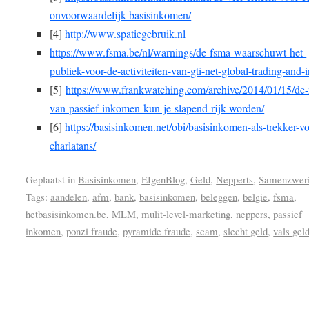
onvoorwaardelijk-basisinkomen/
[4]
http://www.spatiegebruik.nl
https://www.fsma.be/nl/warnings/de-fsma-waarschuwt-het-
publiek-voor-de-activiteiten-van-gti-net-global-trading-and-i
[5]
https://www.frankwatching.com/archive/2014/01/15/de
van-passief-inkomen-kun-je-slapend-rijk-worden/
[6]
https://basisinkomen.net/obi/basisinkomen-als-trekker-vo
charlatans/
Geplaatst in
Basisinkomen
,
EIgenBlog
,
Geld
,
Nepperts
,
Samenzwer
Tags:
aandelen
,
afm
,
bank
,
basisinkomen
,
beleggen
,
belgie
,
fsma
,
hetbasisinkomen.be
,
MLM
,
mulit-level-marketing
,
neppers
,
passief
inkomen
,
ponzi fraude
,
pyramide fraude
,
scam
,
slecht geld
,
vals gel