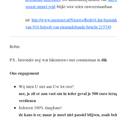
vooral simpel geld
blijkt voor velen onweerstaanbaar.
uit:
http://www.quotenet.nl/Nieuws/Bedrijf-dat-basisi
van-910-belooft-van-piramidefraude-beticht-215749
Robin
dik
P.S.. hieronder nog wat fakenieuws met commentaar in
Ons engagement
Wij laten U niet aan Uw lot over!
nee, je zit er aan vast om in ieder geval je 500 euro teru
verdienen
Iedereen 100% slaagkans!
de kans is er, maar je moet niet passief blijven, zoals bel