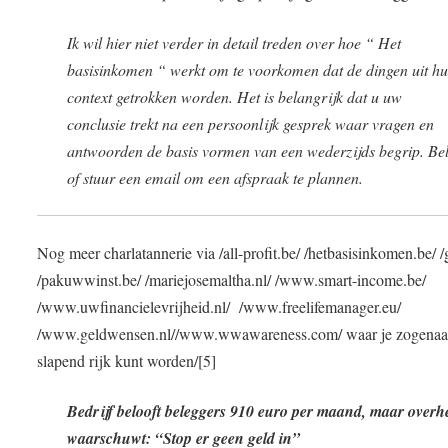
Ik wil hier niet verder in detail treden over hoe “ Het
basisinkomen “ werkt om te voorkomen dat de dingen uit h
context getrokken worden. Het is belangrijk dat u uw
conclusie trekt na een persoonlijk gesprek waar vragen en
antwoorden de basis vormen van een wederzijds begrip. Be
of stuur een email om een afspraak te plannen.
Nog meer charlatannerie via /all-profit.be/ /hetbasisinkomen.be/ /g
/pakuwwinst.be/ /mariejosemaltha.nl/ /www.smart-income.be/
/www.uwfinancielevrijheid.nl/ /www.freelifemanager.eu/
/www.geldwensen.nl//www.wwawareness.com/ waar je zogena
slapend rijk kunt worden/[5]
Bedrijf belooft beleggers 910 euro per maand, maar overh
waarschuwt: “Stop er geen geld in”