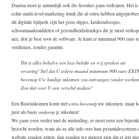
Daarna moet je natuurlijk ook die licenties gaan verkopen. Het is
echte multi-level-marketing truuk die al velen hebben uitgeprobee
dit digitale tijdperk zijn het geen slipjes, keukendoosjes,
schoonmaakmiddelen of gezondheidsdrankjes die je moet verkop
nee, doe je best voor de software. Je kunt er minimaal 900 euro 
verdienen, zonder garantie.
Dit is alles behalve een loze belofte en wij spreken uit
ervaring! Stel dat U iedere maand minimum 900 euro EX
bovenop Uw huidige inkomen zou ontvangen zonder werke
Zou dat voor U een verschil maken?
Een Basisinkomen komt niet
extra boveno
p uw inkomen, maar 
juist als basis
onderop
je inkomen!
We gaan even verder met de misleiding, er moet eerst een bijeen
bezocht worden, want als ze alle info over hun pyramidesysteem 
website zouden zetten, dan zouden we meteen zien dat er iets niet