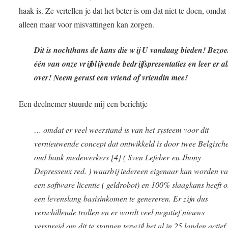
haak is. Ze vertellen je dat het beter is om dat niet te doen, omdat
alleen maar voor misvattingen kan zorgen.
Dit is nochthans de kans die wij U vandaag bieden! Bezo
één van onze vrijblijvende bedrijfspresentaties en leer er al
over! Neem gerust een vriend of vriendin mee!
Een deelnemer stuurde mij een berichtje
… omdat er veel weerstand is van het systeem voor dit
vernieuwende concept dat ontwikkeld is door twee Belgisch
oud bank medewerkers [4] ( Sven Lefeber en Jhony
Depresseux red. ) waarbij iedereen eigenaar kan worden v
een software licentie ( geldrobot) en 100% slaagkans heeft 
een levenslang basisinkomen te genereren. Er zijn dus
verschillende trollen en er wordt veel negatief nieuws
verspreid om dit te stoppen terwijl het al in 25 landen actief