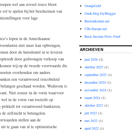
oepen wel aan zoveel risico bloot
OranjeGeld
re rol te spelen bij het beschermen van
Oude blog bij Blogger
tiestellingen voor lage
Basisinkomen.net
UBi-Europe.net
Basic Income News Feed
isico’s lopen in de Amerikaanse
woonlasten niet meer kan opbrengen,
ARCHIEVEN
omen door de huissleutel in te leveren
t optreedt door gedwongen verkoop van
juni 2026
(2)
e komen wij op de tweede voorwaarde die
oktober 2025
(1)
de moeten overhouden om andere
september 2025
(1)
 banken een verantwoord risicobeleid
december 2024
(1)
le belangen geschaad worden. Wederom is
november 2024
(1)
evant. Niet zozeer in de vorm waarvoor
maart 2024
(1)
r wel in de vorm van toezicht op
oktober 2023
(1)
e prikkelt tot verantwoord bankieren,
 de zelfzucht te beteugelen.
juli 2022
(1)
oorwaarden stellen aan de
mei 2022
(1)
uit te gaan van al te optimistische
april 2022
(1)