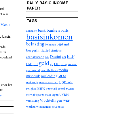
DAILY BASIC INCOME
PAPER
net
iet was
TAGS
…
Meer »
banken
bank
basis
aandelen
basisinkomen
p basis
belasting
bijstand
beleggen
erde
burgerinitiatief
charlatan
ls in
ELF
Destini
Nederland
charlatannerie
co2
eci
geld
EMS
EU
gti
LIG
living income
media
guaranteed
machthebbers
misbruik
misleiding
MLM
onderwijs
onvoorwaardelijk
QR code
 voor het
rente
reset
scam
religion
rentevrij
lle
schwab
sparen
staat
tegen
UVRM
 »
Vluchtelingen
verslaving
WEF
werken
windmolens
zevenblad