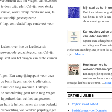
 veroordeelt dus het vragen van excessief
te doen zijn, pleit Calvijn voor sterke
Mijn start op het inter
 Genève, waar Calvijn predikant was, te
Ooit toen internet nog n
wat het nu is heb ik een
et wettelijk geaccepteerde
abonnement genomen 
) lag, een relatief lage rentevoet voor
Kamerzetels vullen o
van ledenaantallen
Opstel: Een ledengebase
verdeling van Kamerzete
kraken over hoe de kredietcrisis
Nederland Inleiding Stel je voor dat 
eeuwenoude gedachtegoed van Calvijn
zijn …
Meer »
jn stelt aan het vragen van rente kunnen
Hoe lossen we het
wolvenprobleem op?
Een mogelijke oplossing
tigen. Een aangrijpingspunt voor deze
wolvenprobleem is om a
de basis liggen van de kredietcrisis,
omaatjes het bos in te sturen. …
Meer
en met een laag inkomen. Calvijns
in de samenleving geen rente mag vragen.
ORTHELIUSJES
-hypotheek dan wel het aangewezen
Vrijheid maakt Arbeid
en huis te helpen; zeker als men bedenkt
 verwachting van verdere prijsstijgingen
Basisinkomen voor Dummies