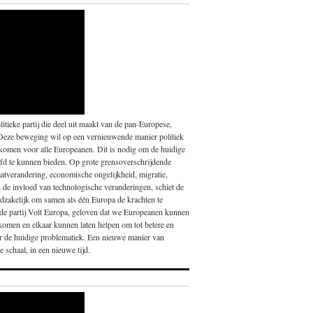
itieke partij die deel uit maakt van de pan-Europese,
Deze beweging wil op een vernieuwende manier politiek
 komen voor alle Europeanen. Dit is nodig om de huidige
fd te kunnen bieden. Op grote grensoverschrijdende
atverandering, economische ongelijkheid, migratie,
en de invloed van technologische veranderingen, schiet de
noodzakelijk om samen als één Europa de krachten te
nde partij Volt Europa, geloven dat we Europeanen kunnen
 komen en elkaar kunnen laten helpen om tot betere en
or de huidige problematiek. Een nieuwe manier van
 schaal, in een nieuwe tijd.