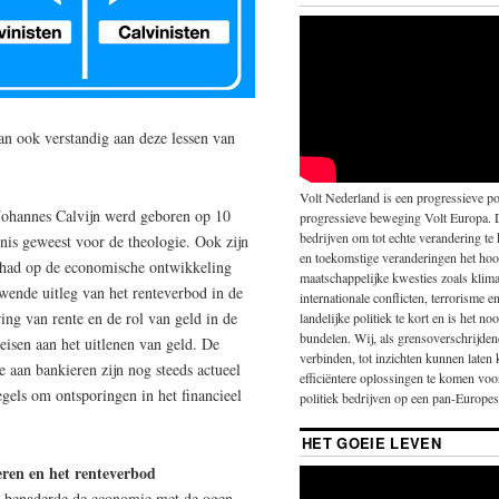
n ook verstandig aan deze lessen van
Volt Nederland is een progressieve pol
 Johannes Calvijn werd geboren op 10
progressieve beweging Volt Europa. 
bedrijven om tot echte verandering te
kenis geweest voor de theologie. Ook zijn
en toekomstige veranderingen het hoo
gehad op de economische ontwikkeling
maatschappelijke kwesties zoals klima
wende uitleg van het renteverbod in de
internationale conflicten, terrorisme 
ing van rente en de rol van geld in de
landelijke politiek te kort en is het 
bundelen. Wij, als grensoverschrijde
 eisen aan het uitlenen van geld. De
verbinden, tot inzichten kunnen laten
 aan bankieren zijn nog steeds actueel
efficiëntere oplossingen te komen vo
gels om ontsporingen in het financieel
politiek bedrijven op een pan-Europese
HET GOEIE LEVEN
ren en het renteverbod
n benaderde de economie met de ogen