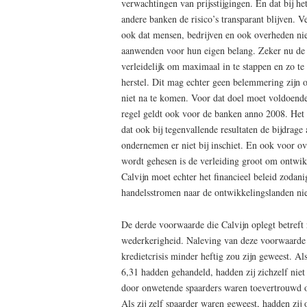
verwachtingen van prijsstijgingen. En dat bij 
andere banken de risico’s transparant blijven. 
ook dat mensen, bedrijven en ook overheden nie
aanwenden voor hun eigen belang. Zeker nu de b
verleidelijk om maximaal in te stappen en zo te
herstel. Dit mag echter geen belemmering zijn 
niet na te komen. Voor dat doel moet voldoend
regel geldt ook voor de banken anno 2008. Het 
dat ook bij tegenvallende resultaten de bijdrag
ondernemen er niet bij inschiet. En ook voor ov
wordt gehesen is de verleiding groot om ontwik
Calvijn moet echter het financieel beleid zodani
handelsstromen naar de ontwikkelingslanden ni
De derde voorwaarde die Calvijn oplegt betreft 
wederkerigheid. Naleving van deze voorwaarde 
kredietcrisis minder heftig zou zijn geweest. A
6,31 hadden gehandeld, hadden zij zichzelf nie
door onwetende spaarders waren toevertrouwd op
Als zij zelf spaarder waren geweest, hadden zij