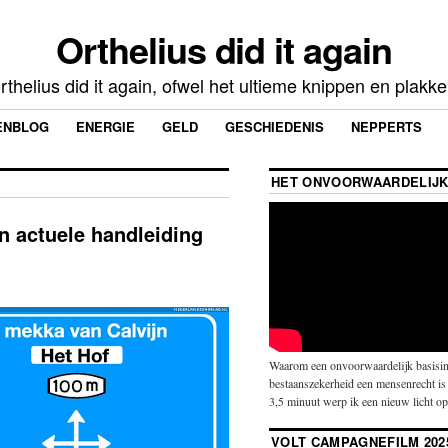
Orthelius did it again
rthelius did it again, ofwel het ultieme knippen en plakk
ENBLOG
ENERGIE
GELD
GESCHIEDENIS
NEPPERTS
HET ONVOORWAARDELIJK
n actuele handleiding
Waarom een onvoorwaardelijk basisin
bestaanszekerheid een mensenrecht is 
3,5 minuut werp ik een nieuw licht o
VOLT CAMPAGNEFILM 202