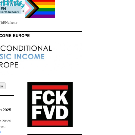
i)ENefactor
NCOME EUROPE
n 2025
op 20680
 een
»