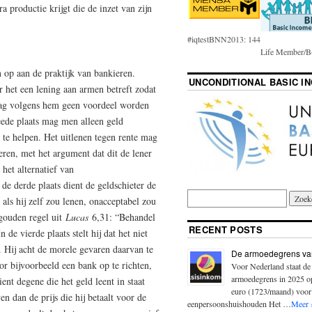
a productie krijgt die de inzet van zijn
#iqtestBNN2013: 144
Life Member/B(
 op aan de praktijk van bankieren.
UNCONDITIONAL BASIC I
r het een lening aan armen betreft zodat
mag volgens hem geen voordeel worden
ede plaats mag men alleen geld
n te helpen. Het uitlenen tegen rente mag
eren, met het argument dat dit de lener
het alternatief van
de derde plaats dient de geldschieter de
 als hij zelf zou lenen, onacceptabel zou
 gouden regel uit
Lucas
6,31: “Behandel
RECENT POSTS
 de vierde plaats stelt hij dat het niet
n. Hij acht de morele gevaren daarvan te
De armoedegrens va
or bijvoorbeeld een bank op te richten,
Voor Nederland staat de
armoedegrens in 2025 
ient degene die het geld leent in staat
euro (1723/maand) voor
 dan de prijs die hij betaalt voor de
eenpersoonshuishouden Het …
Meer 