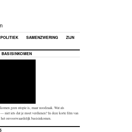
en
POLITIEK
SAMENZWERING
ZIJN
 BASISINKOMEN
komen geen utopie is, maar noodzaak. Wat als
— niet iets dat je moet verdienen? In deze korte film van
p het onvoorwaardelijk basisinkomen.
5