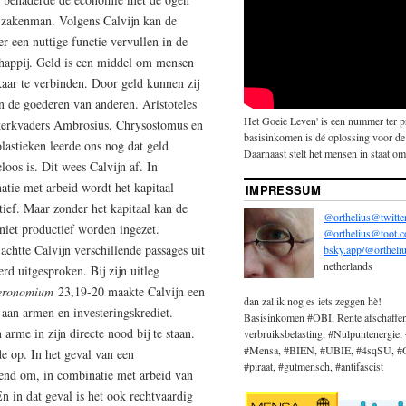
 zakenman. Volgens Calvijn kan de
er een nuttige functie vervullen in de
happij. Geld is een middel om mensen
kaar te verbinden. Door geld kunnen zij
n de goederen van anderen. Aristoteles
Het Goeie Leven' is een nummer ter 
kerkvaders Ambrosius, Chrysostomus en
basisinkomen is dé oplossing voor de
lastieken leerde ons nog dat geld
Daarnaast stelt het mensen in staat om 
loos is. Dit wees Calvijn af. In
atie met arbeid wordt het kapitaal
IMPRESSUM
tief. Maar zonder het kapitaal kan de
@orthelius@twitte
niet productief worden ingezet.
@orthelius@toot.
achtte Calvijn verschillende passages uit
bsky.app/@ortheliu
netherlands
rd uitgesproken. Bij zijn uitleg
eronomium
23,19-20 maakte Calvijn een
dan zal ik nog es iets zeggen hè!
 aan armen en investeringskrediet.
Basisinkomen #OBI, Rente afschaffe
arme in zijn directe nood bij te staan.
verbruiksbelasting, #Nulpuntenergie, 
#Mensa, #BIEN, #UBIE, #4sqSU, #OBi
e op. In het geval van een
#piraat, #gutmensch, #antifascist
wend om, in combinatie met arbeid van
n in dat geval is het ook rechtvaardig