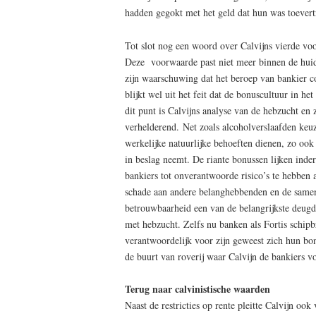
hadden gegokt met het geld dat hun was toever
Tot slot nog een woord over Calvijns vierde vo
Deze voorwaarde past niet meer binnen de hui
zijn waarschuwing dat het beroep van bankier co
blijkt wel uit het feit dat de bonuscultuur in h
dit punt is Calvijns analyse van de hebzucht en 
verhelderend. Net zoals alcoholverslaafden keu
werkelijke natuurlijke behoeften dienen, zo oo
in beslag neemt. De riante bonussen lijken ind
bankiers tot onverantwoorde risico’s te hebben a
schade aan andere belanghebbenden en de samenle
betrouwbaarheid een van de belangrijkste deugd
met hebzucht. Zelfs nu banken als Fortis schipb
verantwoordelijk voor zijn geweest zich hun bo
de buurt van roverij waar Calvijn de bankiers 
Terug naar calvinistische waarden
Naast de restricties op rente pleitte Calvijn ook 