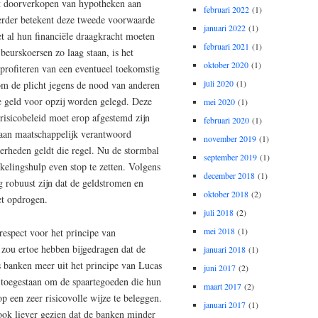
het doorverkopen van hypotheken aan
februari 2022
(1)
Verder betekent deze tweede voorwaarde
januari 2022
(1)
t al hun financiële draagkracht moeten
februari 2021
(1)
eurskoersen zo laag staan, is het
oktober 2020
(1)
 profiteren van een eventueel toekomstig
juli 2020
(1)
om de plicht jegens de nood van anderen
e geld voor opzij worden gelegd. Deze
mei 2020
(1)
risicobeleid moet erop afgestemd zijn
februari 2020
(1)
e aan maatschappelijk verantwoord
november 2019
(1)
erheden geldt die regel. Nu de stormbal
september 2019
(1)
kelingshulp even stop te zetten. Volgens
december 2018
(1)
g robuust zijn dat de geldstromen en
oktober 2018
(2)
et opdrogen.
juli 2018
(2)
mei 2018
(1)
respect voor het principe van
zou ertoe hebben bijgedragen dat de
januari 2018
(1)
ls banken meer uit het principe van Lucas
juni 2017
(2)
t toegestaan om de spaartegoeden die hun
maart 2017
(2)
 een zeer risicovolle wijze te beleggen.
januari 2017
(1)
 ook liever gezien dat de banken minder