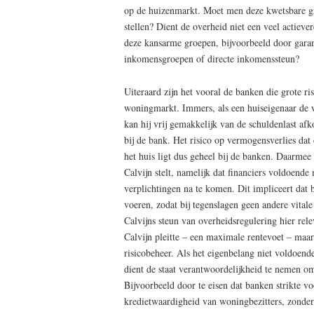
op de huizenmarkt. Moet men deze kwetsbare gr
stellen? Dient de overheid niet een veel actieve
deze kansarme groepen, bijvoorbeeld door garan
inkomensgroepen of directe inkomenssteun?
Uiteraard zijn het vooral de banken die grote r
woningmarkt. Immers, als een huiseigenaar de 
kan hij vrij gemakkelijk van de schuldenlast afk
bij de bank. Het risico op vermogensverlies da
het huis ligt dus geheel bij de banken. Daarme
Calvijn stelt, namelijk dat financiers voldoen
verplichtingen na te komen. Dit impliceert dat
voeren, zodat bij tegenslagen geen andere vita
Calvijns steun van overheidsregulering hier rel
Calvijn pleitte – een maximale rentevoet – maa
risicobeheer. Als het eigenbelang niet voldoend
dient de staat verantwoordelijkheid te nemen om
Bijvoorbeeld door te eisen dat banken strikte v
kredietwaardigheid van woningbezitters, zonder 