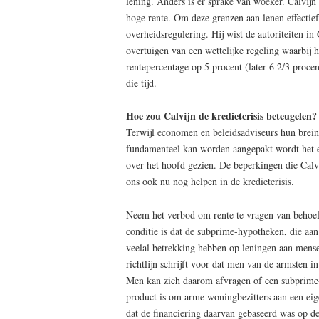
lening. Anders is er sprake van woeker. Calvijn
hoge rente. Om deze grenzen aan lenen effectief 
overheidsregulering. Hij wist de autoriteiten in
overtuigen van een wettelijke regeling waarbij h
rentepercentage op 5 procent (later 6 2/3 procent
die tijd.
Hoe zou Calvijn de kredietcrisis beteugelen?
Terwijl economen en beleidsadviseurs hun brein 
fundamenteel kan worden aangepakt wordt het 
over het hoofd gezien. De beperkingen die Calvi
ons ook nu nog helpen in de kredietcrisis.
Neem het verbod om rente te vragen van behoef
conditie is dat de subprime-hypotheken, die aan 
veelal betrekking hebben op leningen aan mens
richtlijn schrijft voor dat men van de armsten 
Men kan zich daarom afvragen of een subprime
product is om arme woningbezitters aan een eig
dat de financiering daarvan gebaseerd was op de