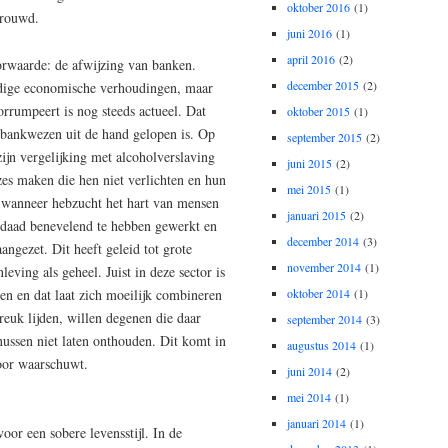
oktober 2016
(1)
trouwd.
juni 2016
(1)
april 2016
(2)
orwaarde: de afwijzing van banken.
december 2015
(2)
dige economische verhoudingen, maar
rrumpeert is nog steeds actueel. Dat
oktober 2015
(1)
et bankwezen uit de hand gelopen is. Op
september 2015
(2)
zijn vergelijking met alcoholverslaving
juni 2015
(2)
zes maken die hen niet verlichten en hun
mei 2015
(1)
k wanneer hebzucht het hart van mensen
januari 2015
(2)
erdaad benevelend te hebben gewerkt en
december 2014
(3)
angezet. Dit heeft geleid tot grote
november 2014
(1)
ving als geheel. Juist in deze sector is
en en dat laat zich moeilijk combineren
oktober 2014
(1)
reuk lijden, willen degenen die daar
september 2014
(3)
nussen niet laten onthouden. Dit komt in
augustus 2014
(1)
voor waarschuwt.
juni 2014
(2)
mei 2014
(1)
januari 2014
(1)
voor een sobere levensstijl. In de