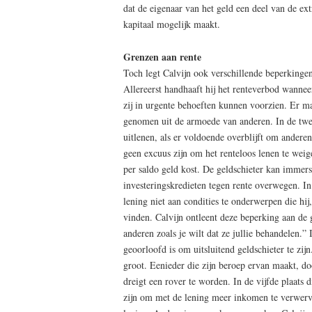
dat de eigenaar van het geld een deel van de extr
kapitaal mogelijk maakt.
Grenzen aan rente
Toch legt Calvijn ook verschillende beperkingen
Allereerst handhaaft hij het renteverbod wannee
zij in urgente behoeften kunnen voorzien. Er 
genomen uit de armoede van anderen. In de twe
uitlenen, als er voldoende overblijft om andere
geen excuus zijn om het renteloos lenen te weig
per saldo geld kost. De geldschieter kan immers 
investeringskredieten tegen rente overwegen. In 
lening niet aan condities te onderwerpen die hij,
vinden. Calvijn ontleent deze beperking aan de
anderen zoals je wilt dat ze jullie behandelen.” In
geoorloofd is om uitsluitend geldschieter te zij
groot. Eenieder die zijn beroep ervan maakt, do
dreigt een rover te worden. In de vijfde plaats d
zijn om met de lening meer inkomen te verwerven