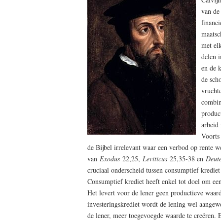
van de
financi
maatsc
met el
delen i
en de 
de scho
vruchte
combin
produc
arbeid 
Voorts 
de Bijbel irrelevant waar een verbod op rente we
van
Exodus
22,25,
Leviticus
25,35-38 en
Deut
cruciaal onderscheid tussen consumptief krediet
Consumptief krediet heeft enkel tot doel om een 
Het levert voor de lener geen productieve waard
investeringskrediet wordt de lening wel aange
de lener, meer toegevoegde waarde te creëren. E