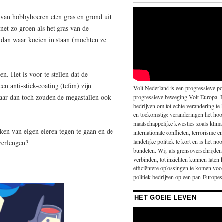
van hobbyboeren eten gras en grond uit
 net zo groen als het gras van de
 dan waar koeien in staan (mochten ze
n. Het is voor te stellen dat de
en anti-stick-coating (tefon) zijn
Volt Nederland is een progressieve pol
aar dan toch zouden de megastallen ook
progressieve beweging Volt Europa. 
bedrijven om tot echte verandering te
en toekomstige veranderingen het hoo
maatschappelijke kwesties zoals klima
ken van eigen eieren tegen te gaan en de
internationale conflicten, terrorisme 
landelijke politiek te kort en is het 
verlengen?
bundelen. Wij, als grensoverschrijde
verbinden, tot inzichten kunnen laten
efficiëntere oplossingen te komen vo
politiek bedrijven op een pan-Europese
HET GOEIE LEVEN