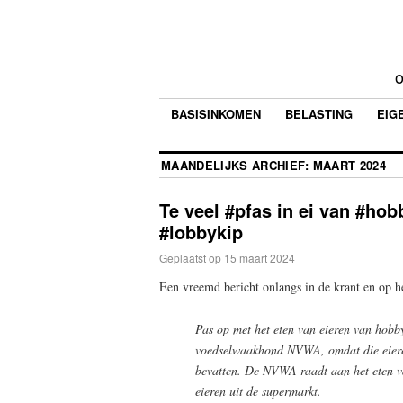
o
BASISINKOMEN
BELASTING
EIG
MAANDELIJKS ARCHIEF:
MAART 2024
Te veel #pfas in ei van #hob
#lobbykip
Geplaatst op
15 maart 2024
Een vreemd bericht onlangs in de krant en op he
Pas op met het eten van eieren van hobby
voedselwaakhond NVWA, omdat die eieren
bevatten. De NVWA raadt aan het eten va
eieren uit de supermarkt.