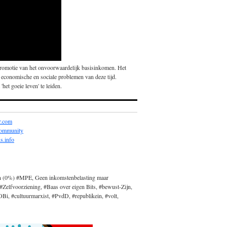
promotie van het onvoorwaardelijk basisinkomen. Het
 economische en sociale problemen van deze tijd.
'het goeie leven' te leiden.
r.com
community
s.info
n (0%) #MPE, Geen inkomstenbelasting maar
#Zelfvoorziening, #Baas over eigen Bits, #bewust-Zijn,
, #cultuurmarxist, #PvdD, #republikein, #volt,