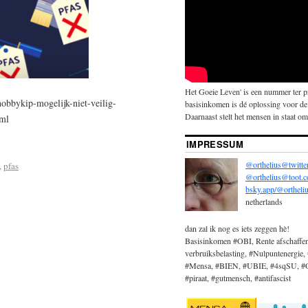
Het Goeie Leven' is een nummer ter 
obbykip-mogelijk-niet-veilig-
basisinkomen is dé oplossing voor de
Daarnaast stelt het mensen in staat om 
tml
IMPRESSUM
@orthelius@twitte
,
pfas
@orthelius@toot.
bsky.app/@ortheliu
netherlands
dan zal ik nog es iets zeggen hè!
Basisinkomen #OBI, Rente afschaffe
verbruiksbelasting, #Nulpuntenergie, 
#Mensa, #BIEN, #UBIE, #4sqSU, #OBi
#piraat, #gutmensch, #antifascist