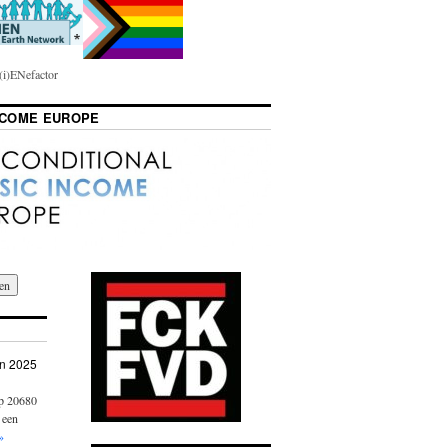
i)ENefactor
NCOME EUROPE
n 2025
op 20680
 een
»