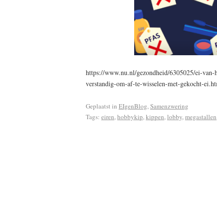
https://www.nu.nl/gezondheid/6305025/ei-van-h
verstandig-om-af-te-wisselen-met-gekocht-ei.h
Geplaatst in
EIgenBlog
,
Samenzwering
Tags:
eiren
,
hobbykip
,
kippen
,
lobby
,
megastallen