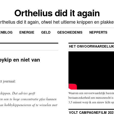
Orthelius did it again
rthelius did it again, ofwel het ultieme knippen en plakk
ENBLOG
ENERGIE
GELD
GESCHIEDENIS
NEPPERTS
HET ONVOORWAARDELIJK
bykip en niet van
t journaal:
kippen. Dat advies geeft
Waarom een onvoorwaardelijk basisin
bestaanszekerheid een mensenrecht is 
 een te hoge concentratie pfas kunnen
3,5 minuut werp ik een nieuw licht o
n hobbykippeneieren af te wisselen met
VOLT CAMPAGNEFILM 202