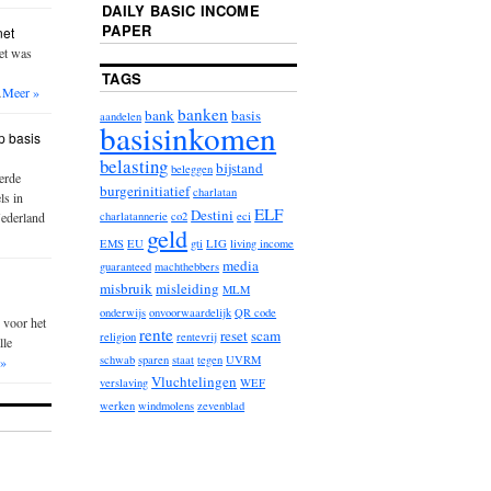
DAILY BASIC INCOME
PAPER
net
iet was
TAGS
…
Meer »
banken
bank
basis
aandelen
basisinkomen
p basis
belasting
bijstand
beleggen
erde
burgerinitiatief
charlatan
ls in
ELF
Destini
Nederland
charlatannerie
co2
eci
geld
EMS
EU
gti
LIG
living income
media
guaranteed
machthebbers
misbruik
misleiding
MLM
onderwijs
onvoorwaardelijk
QR code
 voor het
rente
reset
scam
religion
rentevrij
lle
schwab
sparen
staat
tegen
UVRM
 »
Vluchtelingen
verslaving
WEF
werken
windmolens
zevenblad