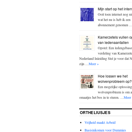
Mijn start op het inter
Ooit toen internet nog n
wat het nu is heb ik een
abonnement genomen 
Kamerzetels vullen o
van ledenaantallen
Opstel: Een ledengebase
verdeling van Kamerzete
Nederland Inleiding Stel je voor dat 
zijn …
Meer »
Hoe lossen we het
wolvenprobleem op?
Een mogelijke oplossing
wolvenprobleem is om a
omaatjes het bos in te sturen. …
Meer
ORTHELIUSJES
Vrijheid maakt Arbeid
Basisinkomen voor Dummies