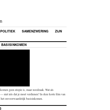
en
POLITIEK
SAMENZWERING
ZIJN
 BASISINKOMEN
komen geen utopie is, maar noodzaak. Wat als
— niet iets dat je moet verdienen? In deze korte film van
p het onvoorwaardelijk basisinkomen.
5