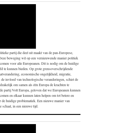
itieke partij die deel uit maakt van de pan-Europese,
Deze beweging wil op een vernieuwende manier politiek
 komen voor alle Europeanen. Dit is nodig om de huidige
fd te kunnen bieden. Op grote grensoverschrijdende
atverandering, economische ongelijkheid, migratie,
en de invloed van technologische veranderingen, schiet de
noodzakelijk om samen als één Europa de krachten te
nde partij Volt Europa, geloven dat we Europeanen kunnen
 komen en elkaar kunnen laten helpen om tot betere en
or de huidige problematiek. Een nieuwe manier van
 schaal, in een nieuwe tijd.