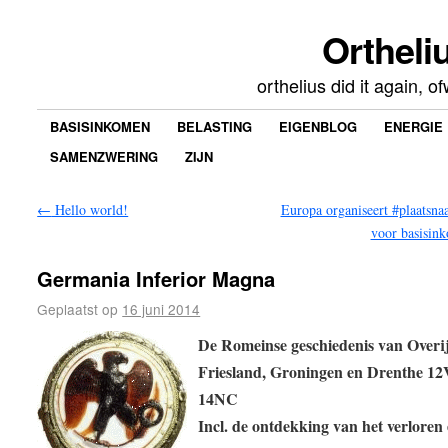
Ortheliu
orthelius did it again, 
BASISINKOMEN
BELASTING
EIGENBLOG
ENERGIE
SAMENZWERING
ZIJN
←
Hello world!
Europa organiseert #plaatsna
voor basisi
Germania Inferior Magna
Geplaatst op
16 juni 2014
De Romeinse geschiedenis van Overij
Friesland, Groningen en Drenthe 1
14NC
Incl. de ontdekking van het verloren 