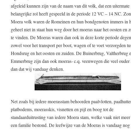
afgeleid kunnen zijn van de naam van dit volk, dat een uitermate
belangrijke rol heeft gespeeld in de periode 12 VC – 14 NC. Zon
Moera volk waren de Romeinen en hun bondgenoten immers in h
geheel niet in staat hun weg door het moeras naar het oosten en 
te vinden. De Moeras waren dan ook in deze korte periode dege
zowel voor het transport per boot, wagen of te voet verzorgden tu
Hondsrug en het oosten en zuiden. De Buinerbrug, Valtherbrug 
Emmerbrug zijn dan ook moeras- c.q. veenwegen die veel ouder 
dan dat wij vandaag denken.
Net zoals bij iedere moerasstam behoorden paalvlotten, paalhutte
platbodems, moerasskis, visnetten en pijl en boog tot de
standaarduitrusting van iedere Moera stam, welke vaak niet meer 
een familie bestond. De leefwijze van de Moeras is vandaag nog 