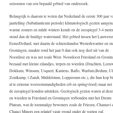
seizoenen van een bepaald gebied van onderzoek.
Belangrijk is daarom te weten dat Nederland de eerste 300 jaar 
jaartelling (Subatlanticum periode) klimatologisch gezien aange
warme zomers en milde winters kende en de zeespiegel 3-4 mete
stond dan de huidige waterstand. Het gebied tussen het Lauwers
Eems/Dollard, met daarin de schiereilanden Westerkwartier en st
Groningen, maakte rond het jaar 0 dan ook nog deel uit van de
Noordzee en was net zoals West- Noordoost Friesland en Groni
bezaaid met kleine eilandjes, terpen en wierden (Drachten, Leeu
Dokkum, Winsum, Usquert, Kantens, Baflo, Warfum,Bedum, U
Zoutkamp, t Zandt, Middelstum, Loppersum etc.), die hun kop bi
al te extreme weersomstandigheden (eb en springvloed) maar net
de zeespiegel konden uitsteken. Geologisch gezien waren al deze
en wierden in Friesland en Groningen verbonden met het Drents
Plateau, wat de toenmalige bewoners zoals de Friesen, Chamavi 
Chauci Minors een relatief vaste grond onder de voeten gaf.