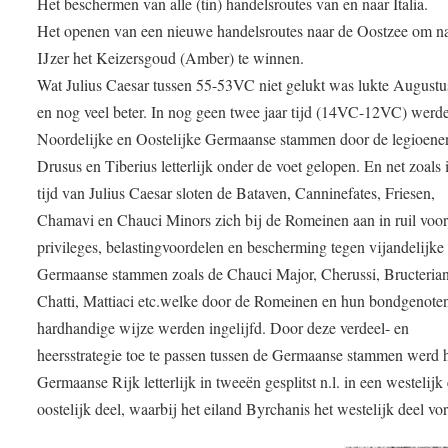
Het beschermen van alle (tin) handelsroutes van en naar Italia.
Het openen van een nieuwe handelsroutes naar de Oostzee om n
IJzer het Keizersgoud (Amber) te winnen.
Wat Julius Caesar tussen 55-53VC niet gelukt was lukte Augustu
en nog veel beter. In nog geen twee jaar tijd (14VC-12VC) werde
Noordelijke en Oostelijke Germaanse stammen door de legioene
Drusus en Tiberius letterlijk onder de voet gelopen. En net zoals 
tijd van Julius Caesar sloten de Bataven, Canninefates, Friesen,
Chamavi en Chauci Minors zich bij de Romeinen aan in ruil voo
privileges, belastingvoordelen en bescherming tegen vijandelijke
Germaanse stammen zoals de Chauci Major, Cherussi, Bructerian
Chatti, Mattiaci etc.welke door de Romeinen en hun bondgenote
hardhandige wijze werden ingelijfd. Door deze verdeel- en
heersstrategie toe te passen tussen de Germaanse stammen werd 
Germaanse Rijk letterlijk in tweeën gesplitst n.l. in een westelijk
oostelijk deel, waarbij het eiland Byrchanis het westelijk deel v