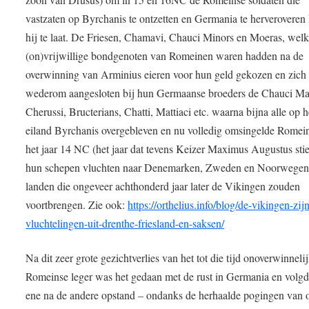
vastzaten op Byrchanis te ontzetten en Germania te herverovere
hij te laat. De Friesen, Chamavi, Chauci Minors en Moeras, wel
(on)vrijwillige bondgenoten van Romeinen waren hadden na de
overwinning van Arminius eieren voor hun geld gekozen en zich
wederom aangesloten bij hun Germaanse broeders de Chauci Ma
Cherussi, Bructerians, Chatti, Mattiaci etc. waarna bijna alle op h
eiland Byrchanis overgebleven en nu volledig omsingelde Romei
het jaar 14 NC (het jaar dat tevens Keizer Maximus Augustus stie
hun schepen vluchten naar Denemarken, Zweden en Noorwegen
landen die ongeveer achthonderd jaar later de Vikingen zouden
voortbrengen. Zie ook:
https://orthelius.info/blog/de-vikingen-zij
vluchtelingen-uit-drenthe-friesland-en-saksen/
Na dit zeer grote gezichtverlies van het tot die tijd onoverwinneli
Romeinse leger was het gedaan met de rust in Germania en volgd
ene na de andere opstand – ondanks de herhaalde pogingen van o