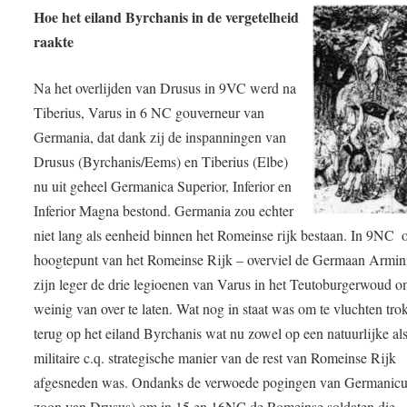
Hoe het eiland Byrchanis in de vergetelheid
raakte
Na het overlijden van Drusus in 9VC werd na
Tiberius, Varus in 6 NC gouverneur van
Germania, dat dank zij de inspanningen van
Drusus (Byrchanis/Eems) en Tiberius (Elbe)
nu uit geheel Germanica Superior, Inferior en
Inferior Magna bestond. Germania zou echter
niet lang als eenheid binnen het Romeinse rijk bestaan. In 9NC  
hoogtepunt van het Romeinse Rijk – overviel de Germaan Armin
zijn leger de drie legioenen van Varus in het Teutoburgerwoud o
weinig van over te laten. Wat nog in staat was om te vluchten tro
terug op het eiland Byrchanis wat nu zowel op een natuurlijke al
militaire c.q. strategische manier van de rest van Romeinse Rijk
afgesneden was. Ondanks de verwoede pogingen van Germanicu
zoon van Drusus) om in 15 en 16NC de Romeinse soldaten die