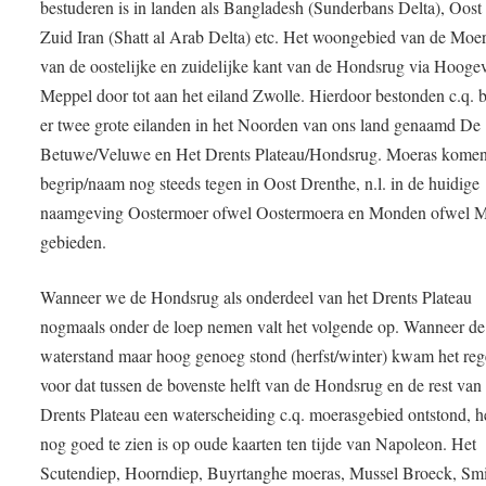
bestuderen is in landen als Bangladesh (Sunderbans Delta), Oost 
Zuid Iran (Shatt al Arab Delta) etc. Het woongebied van de Moera
van de oostelijke en zuidelijke kant van de Hondsrug via Hooge
Meppel door tot aan het eiland Zwolle. Hierdoor bestonden c.q. 
er twee grote eilanden in het Noorden van ons land genaamd De
Betuwe/Veluwe en Het Drents Plateau/Hondsrug. Moeras komen
begrip/naam nog steeds tegen in Oost Drenthe, n.l. in de huidige
naamgeving Oostermoer ofwel Oostermoera en Monden ofwel 
gebieden.
Wanneer we de Hondsrug als onderdeel van het Drents Plateau
nogmaals onder de loep nemen valt het volgende op. Wanneer de
waterstand maar hoog genoeg stond (herfst/winter) kwam het reg
voor dat tussen de bovenste helft van de Hondsrug en de rest van
Drents Plateau een waterscheiding c.q. moerasgebied ontstond, 
nog goed te zien is op oude kaarten ten tijde van Napoleon. Het
Scutendiep, Hoorndiep, Buyrtanghe moeras, Mussel Broeck, Smi