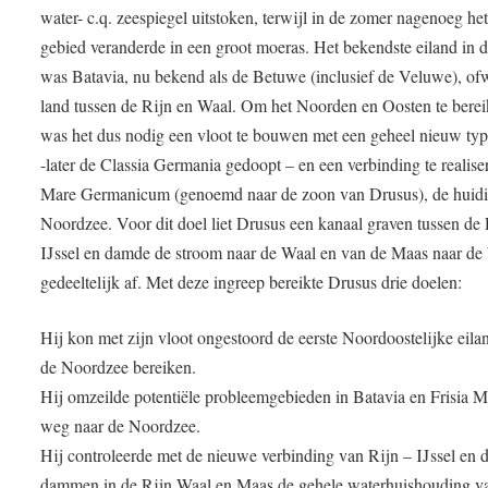
water- c.q. zeespiegel uitstoken, terwijl in de zomer nagenoeg het
gebied veranderde in een groot moeras. Het bekendste eiland in di
was Batavia, nu bekend als de Betuwe (inclusief de Veluwe), of
land tussen de Rijn en Waal. Om het Noorden en Oosten te bere
was het dus nodig een vloot te bouwen met een geheel nieuw typ
-later de Classia Germania gedoopt – en een verbinding te realise
Mare Germanicum (genoemd naar de zoon van Drusus), de huid
Noordzee. Voor dit doel liet Drusus een kanaal graven tussen de 
IJssel en damde de stroom naar de Waal en van de Maas naar de
gedeeltelijk af. Met deze ingreep bereikte Drusus drie doelen:
Hij kon met zijn vloot ongestoord de eerste Noordoostelijke eila
de Noordzee bereiken.
Hij omzeilde potentiële probleemgebieden in Batavia en Frisia M
weg naar de Noordzee.
Hij controleerde met de nieuwe verbinding van Rijn – IJssel en 
dammen in de Rijn,Waal en Maas de gehele waterhuishouding v