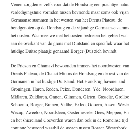
Venen zorgden er zelfs voor dat de Hondsrug een prachtige natuu
verdedigingslinie vormden tussen bevriende maar soms ook vijan
Germaanse stammen in het westen van het Drents Plateau, de
bondgenoten op de Hondsrug en de vijandige Germaanse stamm
het oosten. Waarmee we met het oosten bedoelen het gebied wat 
aan de overkant van de grens met Duitsland en specifiek waar he
huidige Duitse plaatsje genaamd Borger (Du) zich bevindt.
De Friezen en Chamavi bewoonden immers het noordwesten van
Drents Plateau, de Chauci Minors de Hondsrug en de rest van de
Germanen in het huidige Duitsland. Het Hondsrug haveneiland
Groningen, Haren, Roden, Peize, Donderen, Yde, Noordlaren,
Midlaren, Zuidlaren, Onnen, Glimmen, Gieten, Gasselte, Grolloo
Schoonlo, Borger, Buinen, Valthe, Exloo, Odoorn, Assen, Weste
Wezup, Zweeloo, Noordsleen, Oosterhessele, Gees, Meppen, 
en het shiereiland Coevorden waren dan ook in de Romeinse tijd
continue bewoond waarbij de wegen tussen Borger, Westerbork