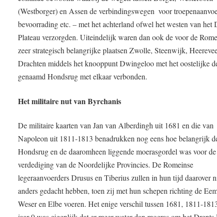
(Westborger) en Assen de verbindingswegen  voor troepenaanvoe
bevoorrading etc. – met het achterland ofwel het westen van het 
Plateau verzorgden. Uiteindelijk waren dan ook de voor de Rom
zeer strategisch belangrijke plaatsen Zwolle, Steenwijk, Heereve
Drachten middels het knooppunt Dwingeloo met het oostelijke d
genaamd Hondsrug met elkaar verbonden.
Het militaire nut van Byrchanis
De militaire kaarten van Jan van Alberdingh uit 1681 en die van
Napoleon uit 1811-1813 benadrukken nog eens hoe belangrijk d
Hondsrug en de daaromheen liggende moerasgordel was voor de
verdediging van de Noordelijke Provincies. De Romeinse
legeraanvoerders Drusus en Tiberius zullen in hun tijd daarover n
anders gedacht hebben, toen zij met hun schepen richting de Eem
Weser en Elbe voeren. Het enige verschil tussen 1681, 1811-1813
jaar 0 was eigenlijk dat er meer water dan moeras om het Drents 