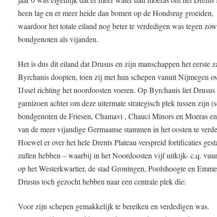
heen lag en er meer heide dan bomen op de Hondsrug groeiden,
waardoor het totale eiland nog beter te verdedigen was tegen zow
bondgenoten als vijanden.
Het is dus dit eiland dat Drusus en zijn manschappen het eerste 
Byrchanis doopten, toen zij met hun schepen vanuit Nijmegen ov
IJssel richting het noordoosten voeren. Op Byrchanis liet Drusus
garnizoen achter om deze uitermate strategisch plek tussen zijn (
bondgenoten de Friesen, Chamavi , Chauci Minors en Moeras en 
van de meer vijandige Germaanse stammen in het oosten te verd
Hoewel er over het hele Drents Plateau verspreid fortificaties ges
zullen hebben – waarbij in het Noordoosten vijf uitkijk- c.q. vuu
op het Westerkwartier, de stad Groningen, Poolshoogte en Emme
Drusus toch gezocht hebben naar een centrale plek die:
Voor zijn schepen gemakkelijk te bereiken en verdedigen was.