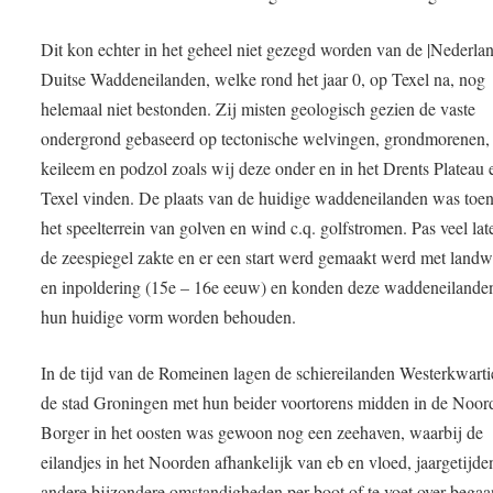
Dit kon echter in het geheel niet gezegd worden van de |Nederla
Duitse Waddeneilanden, welke rond het jaar 0, op Texel na, nog
helemaal niet bestonden. Zij misten geologisch gezien de vaste
ondergrond gebaseerd op tectonische welvingen, grondmorenen,
keileem en podzol zoals wij deze onder en in het Drents Plateau 
Texel vinden. De plaats van de huidige waddeneilanden was toe
het speelterrein van golven en wind c.q. golfstromen. Pas veel lat
de zeespiegel zakte en er een start werd gemaakt werd met land
en inpoldering (15e – 16e eeuw) en konden deze waddeneilanden
hun huidige vorm worden behouden.
In de tijd van de Romeinen lagen de schiereilanden Westerkwarti
de stad Groningen met hun beider voortorens midden in de Noor
Borger in het oosten was gewoon nog een zeehaven, waarbij de
eilandjes in het Noorden afhankelijk van eb en vloed, jaargetijde
andere bijzondere omstandigheden per boot of te voet over bega