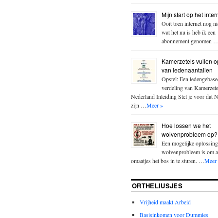
Mijn start op het inter
Ooit toen internet nog n
wat het nu is heb ik een
abonnement genomen 
Kamerzetels vullen o
van ledenaantallen
Opstel: Een ledengebase
verdeling van Kamerzete
Nederland Inleiding Stel je voor dat 
zijn …
Meer »
Hoe lossen we het
wolvenprobleem op?
Een mogelijke oplossing
wolvenprobleem is om a
omaatjes het bos in te sturen. …
Meer
ORTHELIUSJES
Vrijheid maakt Arbeid
Basisinkomen voor Dummies