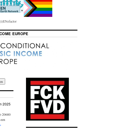
i)ENefactor
NCOME EUROPE
n 2025
op 20680
 een
»