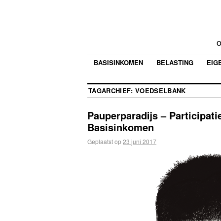
o
BASISINKOMEN
BELASTING
EIG
TAGARCHIEF:
VOEDSELBANK
Pauperparadijs – Participat
Basisinkomen
Geplaatst op
23 juni 2017