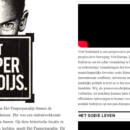
Volt Nederland is een progressieve pol
progressieve beweging Volt Europa. 
bedrijven om tot echte verandering te
en toekomstige veranderingen het hoo
maatschappelijke kwesties zoals klima
internationale conflicten, terrorisme 
landelijke politiek te kort en is het 
bundelen. Wij, als grensoverschrijde
verbinden, tot inzichten kunnen laten
efficiëntere oplossingen te komen vo
politiek bedrijven op een pan-Europese
an Het Pauperparadijs binnen de
huizen. Het was een indrukwekkende
HET GOEIE LEVEN
 Jansen. Op deze historische locatie in
leefden, speelt Het Pauperparadijs. Dit