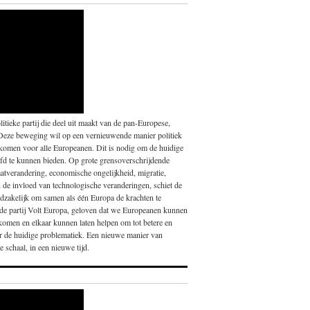
itieke partij die deel uit maakt van de pan-Europese,
Deze beweging wil op een vernieuwende manier politiek
 komen voor alle Europeanen. Dit is nodig om de huidige
fd te kunnen bieden. Op grote grensoverschrijdende
atverandering, economische ongelijkheid, migratie,
en de invloed van technologische veranderingen, schiet de
noodzakelijk om samen als één Europa de krachten te
nde partij Volt Europa, geloven dat we Europeanen kunnen
 komen en elkaar kunnen laten helpen om tot betere en
or de huidige problematiek. Een nieuwe manier van
 schaal, in een nieuwe tijd.