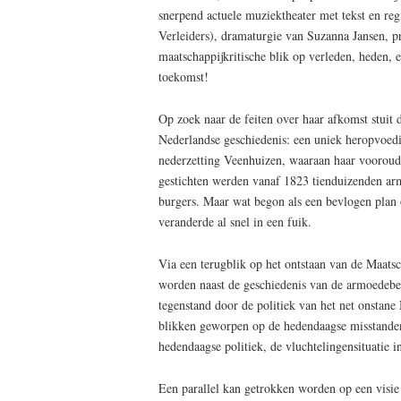
snerpend actuele muziektheater met tekst en re
Verleiders), dramaturgie van Suzanna Jansen, p
maatschappijkritische blik op verleden, heden, 
toekomst!
Op zoek naar de feiten over haar afkomst stuit 
Nederlandse geschiedenis: een uniek heropvoed
nederzetting Veenhuizen, waaraan haar vooroude
gestichten werden vanaf 1823 tienduizenden arm
burgers. Maar wat begon als een bevlogen plan 
veranderde al snel in een fuik.
Via een terugblik op het ontstaan van de Maat
worden naast de geschiedenis van de armoedeb
tegenstand door de politiek van het net onstan
blikken geworpen op de hedendaagse misstanden 
hedendaagse politiek, de vluchtelingensituatie i
Een parallel kan getrokken worden op een visie 