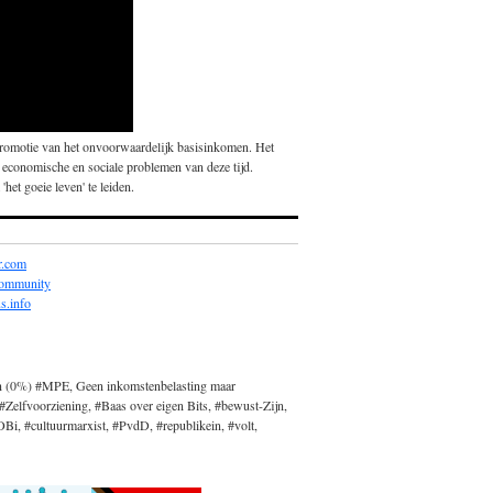
promotie van het onvoorwaardelijk basisinkomen. Het
 economische en sociale problemen van deze tijd.
'het goeie leven' te leiden.
r.com
community
s.info
n (0%) #MPE, Geen inkomstenbelasting maar
#Zelfvoorziening, #Baas over eigen Bits, #bewust-Zijn,
, #cultuurmarxist, #PvdD, #republikein, #volt,