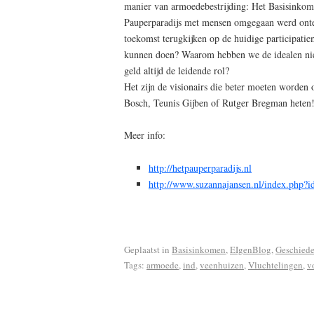
manier van armoedebestrijding: Het Basisinkom
Pauperparadijs met mensen omgegaan werd onte
toekomst terugkijken op de huidige participati
kunnen doen? Waarom hebben we de idealen nie
geld altijd de leidende rol?
Het zijn de visionairs die beter moeten worden
Bosch, Teunis Gijben of Rutger Bregman heten
Meer info:
http://hetpauperparadijs.nl
http://www.suzannajansen.nl/index.php?i
Geplaatst in
Basisinkomen
,
EIgenBlog
,
Geschiede
Tags:
armoede
,
ind
,
veenhuizen
,
Vluchtelingen
,
v