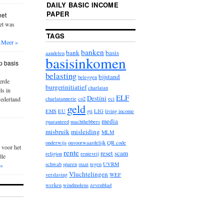
DAILY BASIC INCOME
PAPER
net
iet was
TAGS
…
Meer »
banken
bank
basis
aandelen
basisinkomen
p basis
belasting
bijstand
beleggen
erde
burgerinitiatief
charlatan
ls in
ELF
Destini
Nederland
charlatannerie
co2
eci
geld
EMS
EU
gti
LIG
living income
media
guaranteed
machthebbers
misbruik
misleiding
MLM
onderwijs
onvoorwaardelijk
QR code
 voor het
rente
reset
scam
religion
rentevrij
lle
schwab
sparen
staat
tegen
UVRM
 »
Vluchtelingen
verslaving
WEF
werken
windmolens
zevenblad