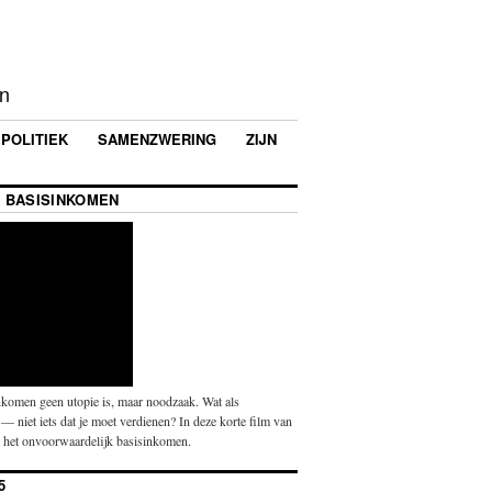
en
POLITIEK
SAMENZWERING
ZIJN
 BASISINKOMEN
komen geen utopie is, maar noodzaak. Wat als
— niet iets dat je moet verdienen? In deze korte film van
p het onvoorwaardelijk basisinkomen.
5