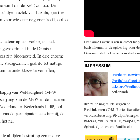
gie van Tom de Ket (van o.a. De
rachtige muziek van Lavalu, geeft een
en voor wie daar oog voor heeft, ook de
de auteur op een verborgen stuk
Het Goeie Leven' is een nummer ter 
basisinkomen is dé oplossing voor de
ingsexperiment in de Drentse
Daarnaast stelt het mensen in staat om 
rs zijn blootgesteld. In drie enorme
e stadsgezinnen gedrild tot nuttige
IMPRESSUM
om de onderklasse te verheffen,
@orthelius@twitte
@orthelius@toot.
bsky.app/@ortheliu
schappij van Weldadigheid (MvW)
netherlands
estrijding van de MvW en de mede-en
dan zal ik nog es iets zeggen hè!
e Nederland en Nederlands Indië, ook
Basisinkomen #OBI, Rente afschaffe
van de participatiemaatschappij, de
verbruiksbelasting, #Nulpuntenergie, 
n het nu.
#Mensa, #BIEN, #UBIE, #4sqSU, #OBi
#piraat, #gutmensch, #antifascist
die al tijden bestaat op een andere