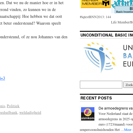
en. Dat we nu de manier hoe er in het
rend vinden, zo kunnen we in de
emaatschappij: Hoe hebben we dat ooit
#iqtestBNN2013: 144
Life Member/B(
t beter ondersteund? Waarom speelt
UNCONDITIONAL BASIC I
 ondersteund, of ze nou Johannes van den
!
d=3
RECENT POSTS
nis
,
Politiek
De armoedegrens va
oedselbank
,
weldadigheid
Voor Nederland staat de
armoedegrens in 2025 
euro (1723/maand) voor
eenpersoonshuishouden Het …
Meer 