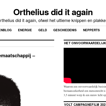
Orthelius did it again
rthelius did it again, ofwel het ultieme knippen en plakk
ENBLOG
ENERGIE
GELD
GESCHIEDENIS
NEPPERTS
HET ONVOORWAARDELIJK
iemaatschappij –
Waarom een onvoorwaardelijk basisin
bestaanszekerheid een mensenrecht is 
3,5 minuut werp ik een nieuw licht o
VOLT CAMPAGNEFILM 202