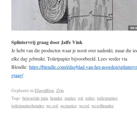
Splintervrij graag door Jaffe Vink
Je hebt van die producten waar je nooit over nadenkt, maar die i
elke dag gebruikt. Toiletpapier bijvoorbeeld. Lees verder via
Blendle:
https://blendle.com/i/dagblad-van-het-noorden/splintervr
graag/
Geplaatst in
EIgenBlog
,
Zijn
Tags:
betegelde tuin
,
houder
,
papier
,
rol
,
toilet
,
toiletpapier
,
toiletpapierhouder
,
wc-rol
,
wcpapier
,
wcrol
,
wcrolhouder