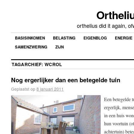
Ortheliu
orthelius did it again, 
BASISINKOMEN
BELASTING
EIGENBLOG
ENERGIE
SAMENZWERING
ZIJN
TAGARCHIEF:
WCROL
Nog ergerlijker dan een betegelde tuin
Geplaatst op
8 januari 2011
Een betegelde t
ergerlijk, mens
in een huis won
hun voortuin (o
achtertuin) bet