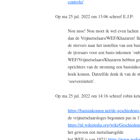
controle/
Op ma 25 jul. 2022 om 13:06 schreef E.J.P:
Nou moe! Nou moet ik wel even lachen ha
dan de Vrijmetselaars/WEF/Khazaren! Ik 
de strevers naar het instellen van een b
de ijveraars voor een basis-inkomen ‘onb
WEF/Vrijmetselaars/Khazaren hebben ges
oprichters van de stroming een basisinko
hoek komen. Datzelfde denk ik van de st
‘soevereiniteit’.
Op ma 25 jul. 2022 om 14:16 schreef robin kete
https://basisinkomen.net/de-geschiedeni
de vrijmetselaarsloges begonnen pas in 
https://nl.wikipedia.org/wiki/Geschieden
het gewoon een metselaarsgilde
het WEF is van 1971!
https://www.wefo