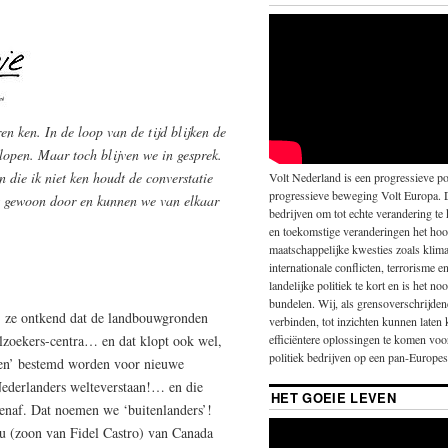
en ken. In de loop van de tijd blijken de
gelopen. Maar toch blijven we in gesprek.
die ik niet ken houdt de converstatie
Volt Nederland is een progressieve pol
progressieve beweging Volt Europa. 
t gewoon door en kunnen we van elkaar
bedrijven om tot echte verandering te
en toekomstige veranderingen het hoo
maatschappelijke kwesties zoals klima
internationale conflicten, terrorisme 
landelijke politiek te kort en is het 
bundelen. Wij, als grensoverschrijde
d: ze ontkend dat de landbouwgronden
verbinden, tot inzichten kunnen laten
lzoekers-centra… en dat klopt ook wel,
efficiëntere oplossingen te komen vo
politiek bedrijven op een pan-Europese
nden’ bestemd worden voor nieuwe
Nederlanders welteverstaan!… en die
HET GOEIE LEVEN
enaf. Dat noemen we ‘buitenlanders’!
au (zoon van Fidel Castro) van Canada