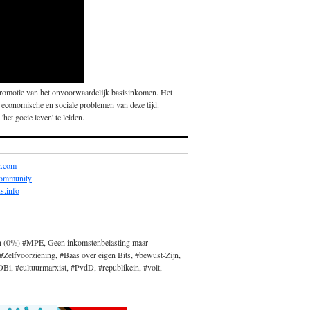
promotie van het onvoorwaardelijk basisinkomen. Het
 economische en sociale problemen van deze tijd.
'het goeie leven' te leiden.
r.com
community
s.info
n (0%) #MPE, Geen inkomstenbelasting maar
#Zelfvoorziening, #Baas over eigen Bits, #bewust-Zijn,
, #cultuurmarxist, #PvdD, #republikein, #volt,