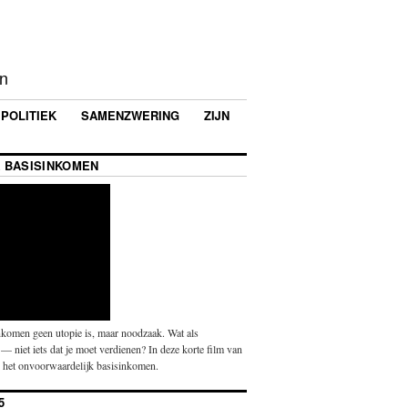
en
POLITIEK
SAMENZWERING
ZIJN
 BASISINKOMEN
komen geen utopie is, maar noodzaak. Wat als
— niet iets dat je moet verdienen? In deze korte film van
p het onvoorwaardelijk basisinkomen.
5