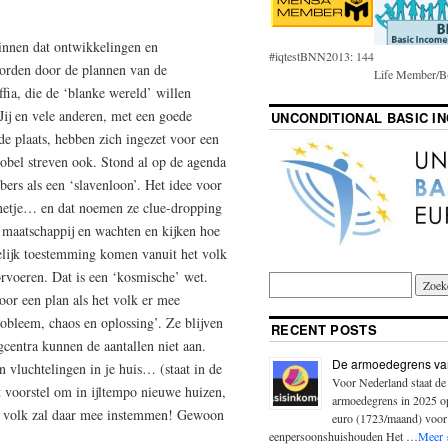
binnen dat ontwikkelingen en
#iqtestBNN2013: 144
worden door de plannen van de
Life Member/B(
ia, die de ‘blanke wereld’ willen
 Jij en vele anderen, met een goede
UNCONDITIONAL BASIC I
de plaats, hebben zich ingezet voor een
nobel streven ook. Stond al op de agenda
bers als een ‘slavenloon’. Het idee voor
onnetje… en dat noemen ze clue-dropping
de maatschappij en wachten en kijken hoe
elijk toestemming komen vanuit het volk
voeren. Dat is een ‘kosmische’ wet.
or een plan als het volk er mee
obleem, chaos en oplossing’. Ze blijven
RECENT POSTS
centra kunnen de aantallen niet aan.
De armoedegrens va
vluchtelingen in je huis… (staat in de
Voor Nederland staat de
 voorstel om in ijltempo nieuwe huizen,
armoedegrens in 2025 
t volk zal daar mee instemmen! Gewoon
euro (1723/maand) voor
eenpersoonshuishouden Het …
Meer 