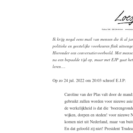
Ik krijg nogal eens mail van mensen die ik al jar
politieke en geestelijke voorkeuren flink uiteen
Hieronder een conversatievoorbeeld. Met mensen 
na een bepaalde tijd op, maar met EJP gaat he
leren….
Op zo 24 jul. 2022 om 20:03 schreef E.J.P:
Caroline van der Plas valt door de man
gebruikt zullen worden voor nieuwe asie
de werkelijkheid is dat die ‘boerengro
wijken, dorpen en steden! voor nieuwe 
komen niet uit Nederland, maar van buit
En dat geloofd zij niet! President Trude