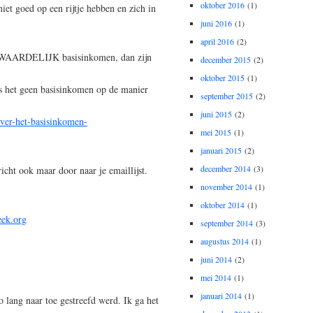
oktober 2016
(1)
niet goed op een rijtje hebben en zich in
juni 2016
(1)
april 2016
(2)
RWAARDELIJK basisinkomen, dan zijn
december 2015
(2)
oktober 2015
(1)
 is het geen basisinkomen op de manier
september 2015
(2)
juni 2015
(2)
-over-het-basisinkomen-
mei 2015
(1)
januari 2015
(2)
december 2014
(3)
richt ook maar door naar je emaillijst.
november 2014
(1)
oktober 2014
(1)
ek.org
september 2014
(3)
augustus 2014
(1)
juni 2014
(2)
mei 2014
(1)
januari 2014
(1)
zo lang naar toe gestreefd werd. Ik ga het