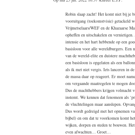
Robin slaap zacht! Het komt niet bij je 
vooruitgang (toekomstvisie) getackeld 
Vrijmetselaars/WEF en de Khazaarse Maff
opheffen en uitschakelen en vernietigen.
intensie en het hart hebbende op een goe
basisloon voor alle wereldburgers. Een 
van de wereld-elite en duistere machtheb
een basisloon is opgelaten als een ball
als ik met niet vergis. Iets lanceren in 
de massa daar op reageert. Er moet nam
om vergaande maatregelen te mogen door
Dus de machthebbers krijgen volmacht vo
instemt. We kennen dat fenomeen als ‘pr
de vluchtelingen maar aanslepen. Opvang
Dus wordt gedreigd met het opnemen van 
bijbel) en om dat te voorkomen komt het
wijken, dorpen en steden te bouwen. He
even afwachten… Groet…