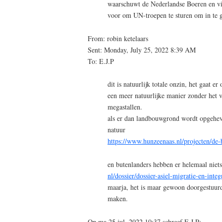
waarschuwt de Nederlandse Boeren en vi
voor om UN-troepen te sturen om in te 
From: robin ketelaars
Sent: Monday, July 25, 2022 8:39 AM
To: E.J.P
dit is natuurlijk totale onzin, het gaat 
een meer natuurlijke manier zonder het
megastallen.
als er dan landbouwgrond wordt opgehev
natuur
https://www.hunzeenaas.nl/projecten/de-
en butenlanders hebben er helemaal nie
nl/dossier/dossier-asiel-migratie-en-integ
maarja, het is maar gewoon doorgestuur
maken.
Op ma 25 jul. 2022 10:37 schreef E.J.P: