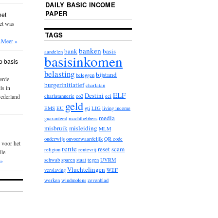
DAILY BASIC INCOME
PAPER
net
iet was
TAGS
…
Meer »
banken
bank
basis
aandelen
basisinkomen
p basis
belasting
bijstand
beleggen
erde
burgerinitiatief
charlatan
ls in
ELF
Destini
Nederland
charlatannerie
co2
eci
geld
EMS
EU
gti
LIG
living income
media
guaranteed
machthebbers
misbruik
misleiding
MLM
onderwijs
onvoorwaardelijk
QR code
 voor het
rente
reset
scam
religion
rentevrij
lle
schwab
sparen
staat
tegen
UVRM
 »
Vluchtelingen
verslaving
WEF
werken
windmolens
zevenblad