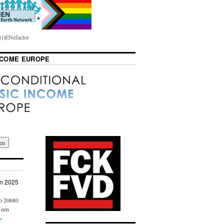
i)ENefactor
NCOME EUROPE
n 2025
op 20680
 een
»