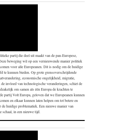
itieke partij die deel uit maakt van de pan-Europese,
Deze beweging wil op een vernieuwende manier politiek
 komen voor alle Europeanen. Dit is nodig om de huidige
fd te kunnen bieden. Op grote grensoverschrijdende
atverandering, economische ongelijkheid, migratie,
en de invloed van technologische veranderingen, schiet de
noodzakelijk om samen als één Europa de krachten te
nde partij Volt Europa, geloven dat we Europeanen kunnen
 komen en elkaar kunnen laten helpen om tot betere en
or de huidige problematiek. Een nieuwe manier van
 schaal, in een nieuwe tijd.