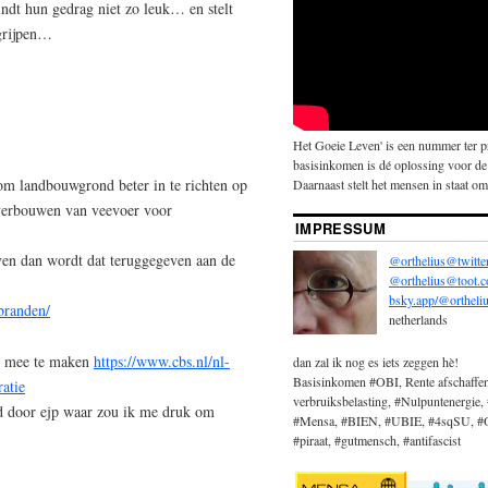
ndt hun gedrag niet zo leuk… en stelt
grijpen…
Het Goeie Leven' is een nummer ter 
basisinkomen is dé oplossing voor de
er om landbouwgrond beter in te richten op
Daarnaast stelt het mensen in staat om 
 verbouwen van veevoer voor
IMPRESSUM
en dan wordt dat teruggegeven aan de
@orthelius@twitte
@orthelius@toot.
bsky.app/@ortheliu
branden/
netherlands
ts mee te maken
https://www.cbs.nl/nl-
dan zal ik nog es iets zeggen hè!
Basisinkomen #OBI, Rente afschaffe
ratie
verbruiksbelasting, #Nulpuntenergie, 
d door ejp waar zou ik me druk om
#Mensa, #BIEN, #UBIE, #4sqSU, #OBi
#piraat, #gutmensch, #antifascist