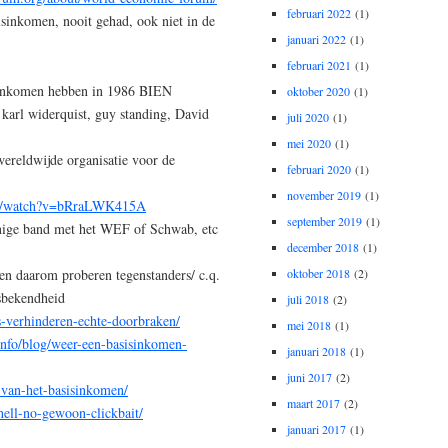
februari 2022
(1)
isinkomen, nooit gehad, ook niet in de
januari 2022
(1)
februari 2021
(1)
isinkomen hebben in 1986 BIEN
oktober 2020
(1)
, karl widerquist, guy standing, David
juli 2020
(1)
mei 2020
(1)
ereldwijde organisatie voor de
februari 2020
(1)
november 2019
(1)
om/watch?v=bRraLWK415A
september 2019
(1)
 enige band met het WEF of Schwab, etc
december 2018
(1)
oktober 2018
(2)
en daarom proberen tegenstanders/ c.q.
msbekendheid
juli 2018
(2)
es-verhinderen-echte-doorbraken/
mei 2018
(1)
s.info/blog/weer-een-basisinkomen-
januari 2018
(1)
juni 2017
(2)
n-van-het-basisinkomen/
maart 2017
(2)
-hell-no-gewoon-clickbait/
januari 2017
(1)