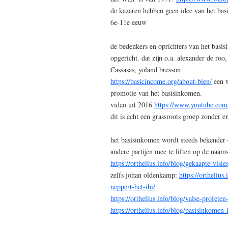
de kazaren hebben geen idee van het bas
6e-11e eeuw
de bedenkers en oprichters van het bas
opgericht. dat zijn o.a. alexander de roo
Cassasas, yoland bresson
https://basicincome.org/about-bien/
een w
promotie van het basisinkomen.
video uit 2016
https://www.youtube.c
dit is echt een grassroots groep zonder
het basisinkomen wordt steeds bekender 
andere partijen mee te liften op de naa
https://orthelius.info/blog/gekaapte-visi
zelfs johan oldenkamp:
https://ortheliu
neppert-het-ibi/
https://orthelius.info/blog/valse-profete
https://orthelius.info/blog/basisinkomen