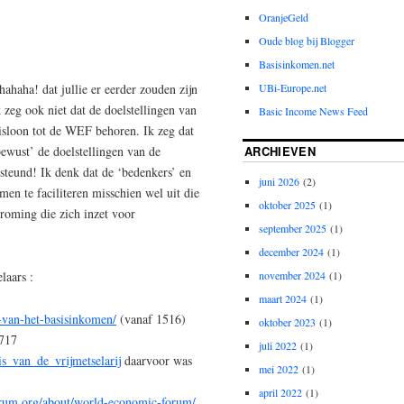
OranjeGeld
Oude blog bij Blogger
Basisinkomen.net
UBi-Europe.net
haha! dat jullie er eerder zouden zijn
zeg ook niet dat de doelstellingen van
Basic Income News Feed
asisloon tot de WEF behoren. Ik zeg dat
ARCHIEVEN
ewust’ de doelstellingen van de
teund! Ik denk dat de ‘bedenkers’ en
juni 2026
(2)
men te faciliteren misschien wel uit die
oktober 2025
(1)
roming die zich inzet voor
september 2025
(1)
december 2024
(1)
november 2024
(1)
laars :
maart 2024
(1)
s-van-het-basisinkomen/
(vanaf 1516)
oktober 2023
(1)
1717
juli 2022
(1)
is_van_de_vrijmetselarij
daarvoor was
mei 2022
(1)
april 2022
(1)
rum.org/about/world-economic-forum/