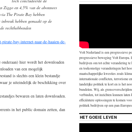
toch concludeerde de
van Ziggo en 4,5% van de abonnees
 via The Pirate Bay hebben
s inbreuk hebben gemaakt op de
n de rechthebbenden
t-pirate-bay-internet-naar-de-haaien-de-
Volt Nederland is een progressieve pol
progressieve beweging Volt Europa. 
e onderaan) hier wordt het downloaden
bedrijven om tot echte verandering te
en toekomstige veranderingen het hoo
ownloaden van een mogelijk
maatschappelijke kwesties zoals klima
estand is slechts een klein bestandje
internationale conflicten, terrorisme 
waar je uiteindelijk de beschikking over
landelijke politiek te kort en is het 
bundelen. Wij, als grensoverschrijde
verbinden, tot inzichten kunnen laten
bestandjes bewaren en laten downloaden.
efficiëntere oplossingen te komen vo
politiek bedrijven op een pan-Europese
orrents in het public domain zetten, dan
HET GOEIE LEVEN