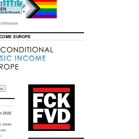
i)ENefactor
NCOME EUROPE
n 2025
op 20680
 een
»