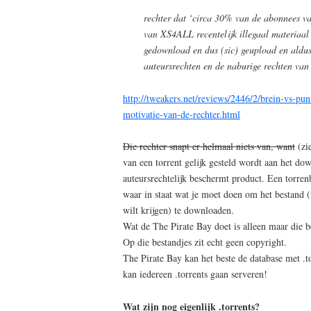
rechter dat ‘circa 30% van de abonnees 
van XS4ALL recentelijk illegaal materiaal
gedownload en dus (sic) geupload en aldu
auteursrechten en de naburige rechten va
http://tweakers.net/reviews/2446/2/brein-vs-pun
motivatie-van-de-rechter.html
Die rechter snapt er helmaal niets van, want
(zi
van een torrent gelijk gesteld wordt aan het d
auteursrechtelijk beschermt product. Een torrenb
waar in staat wat je moet doen om het bestand (
wilt krijgen) te downloaden.
Wat de The Pirate Bay doet is alleen maar die 
Op die bestandjes zit echt geen copyright.
The Pirate Bay kan het beste de database met .t
kan iedereen .torrents gaan serveren!
Wat zijn nog eigenlijk .torrents?