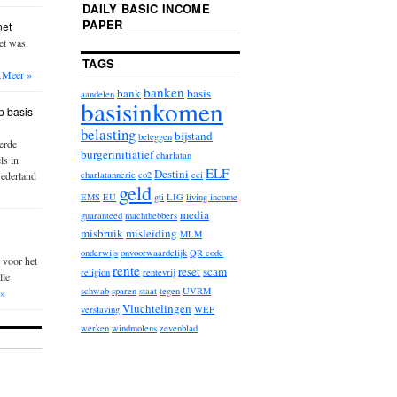
DAILY BASIC INCOME
PAPER
net
iet was
TAGS
…
Meer »
banken
bank
basis
aandelen
basisinkomen
p basis
belasting
bijstand
beleggen
erde
burgerinitiatief
charlatan
ls in
ELF
Destini
Nederland
charlatannerie
co2
eci
geld
EMS
EU
gti
LIG
living income
media
guaranteed
machthebbers
misbruik
misleiding
MLM
onderwijs
onvoorwaardelijk
QR code
 voor het
rente
reset
scam
religion
rentevrij
lle
schwab
sparen
staat
tegen
UVRM
 »
Vluchtelingen
verslaving
WEF
werken
windmolens
zevenblad