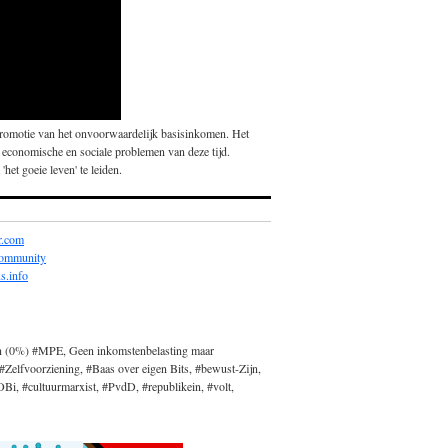
promotie van het onvoorwaardelijk basisinkomen. Het
 economische en sociale problemen van deze tijd.
'het goeie leven' te leiden.
r.com
community
s.info
n (0%) #MPE, Geen inkomstenbelasting maar
#Zelfvoorziening, #Baas over eigen Bits, #bewust-Zijn,
, #cultuurmarxist, #PvdD, #republikein, #volt,