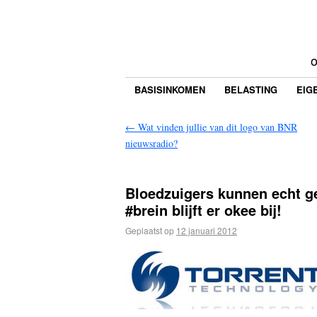
o
BASISINKOMEN
BELASTING
EIG
←
Wat vinden jullie van dit logo van BNR
nieuwsradio?
Bloedzuigers kunnen echt g
#brein blijft er okee bij!
Geplaatst op
12 januari 2012