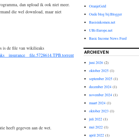
programma, dan upload ik ook niet meer.
OranjeGeld
iemand die wel download, maar niet
Oude blog bij Blogger
Basisinkomen.net
UBi-Europe.net
Basic Income News Feed
s is de file van wikilieaks
ARCHIEVEN
eaks__insurance__file.5728614.TPB.torrent
juni 2026
(2)
oktober 2025
(1)
september 2025
(1)
december 2024
(1)
november 2024
(1)
maart 2024
(1)
oktober 2023
(1)
juli 2022
(1)
mei 2022
(1)
tatie heeft gegeven aan de wet.
april 2022
(1)