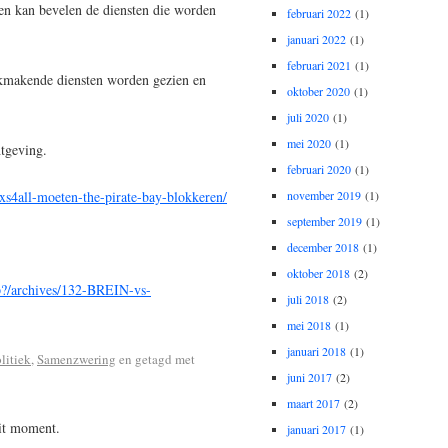
hen kan bevelen de diensten die worden
februari 2022
(1)
januari 2022
(1)
februari 2021
(1)
eukmakende diensten worden gezien en
oktober 2020
(1)
juli 2020
(1)
mei 2020
(1)
htgeving.
februari 2020
(1)
xs4all-moeten-the-pirate-bay-blokkeren/
november 2019
(1)
september 2019
(1)
december 2018
(1)
oktober 2018
(2)
php?/archives/132-BREIN-vs-
juli 2018
(2)
mei 2018
(1)
januari 2018
(1)
litiek
,
Samenzwering
en getagd met
juni 2017
(2)
maart 2017
(2)
dit moment.
januari 2017
(1)