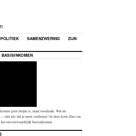
en
POLITIEK
SAMENZWERING
ZIJN
 BASISINKOMEN
komen geen utopie is, maar noodzaak. Wat als
— niet iets dat je moet verdienen? In deze korte film van
p het onvoorwaardelijk basisinkomen.
5