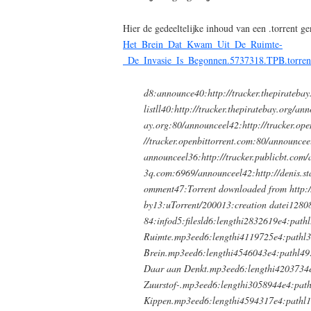
Hier de gedeeltelijke inhoud van een .torrent 
Het_Brein_Dat_Kwam_Uit_De_Ruimte-
_De_Invasie_Is_Begonnen.5737318.TPB.torren
d8:announce40:http://tracker.thepirateb
listll40:http://tracker.thepiratebay.org/an
ay.org:80/announceel42:http://tracker.op
//tracker.openbittorrent.com:80/announcee
announceel36:http://tracker.publicbt.com/
3q.com:6969/announceel42:http://denis.s
omment47:Torrent downloaded from http:/
by13:uTorrent/200013:creation datei128
84:infod5:filesld6:lengthi2832619e4:path
Ruimte.mp3eed6:lengthi4119725e4:pathl3
Brein.mp3eed6:lengthi4546043e4:pathl49
Daar aan Denkt.mp3eed6:lengthi4203734e
Zuurstof-.mp3eed6:lengthi3058944e4:path
Kippen.mp3eed6:lengthi4594317e4:pathl1