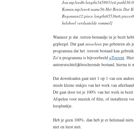
Jou.mp3eed6:lengthi3458931e4:pathl30:07
Komen.mp3eee4:name56:Het Brein Dat Kw
Begonnen12:piece lengthi65536e6:pieces8
heleboel versleutelde rommel]
Wanneer je dat .torren-bestandje in je bezit hebt
gepleegd. Dat gaat
misschien
pas gebeuren als j
programma dat het .torrent bestand kan gebrui
Zo’n programma is bijvoorbeeld
μTorrent
. Hie
auteursrechtelijkbeschermde bestand, hierna t
Dat downloaden gaat niet 1 op 1 van een andere
steeds kleine stukjes van het werk van allerhan
Dit gaat door tot je 100% van het werk in bezit
Afspelen voor muziek of film, of installeren v
leesplankje.
Heb je geen 100%, dan heb je er helemaal niets aa
niet en leest niet.