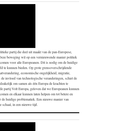
itieke partij die deel uit maakt van de pan-Europese,
Deze beweging wil op een vernieuwende manier politiek
 komen voor alle Europeanen. Dit is nodig om de huidige
fd te kunnen bieden. Op grote grensoverschrijdende
atverandering, economische ongelijkheid, migratie,
en de invloed van technologische veranderingen, schiet de
noodzakelijk om samen als één Europa de krachten te
nde partij Volt Europa, geloven dat we Europeanen kunnen
 komen en elkaar kunnen laten helpen om tot betere en
or de huidige problematiek. Een nieuwe manier van
 schaal, in een nieuwe tijd.