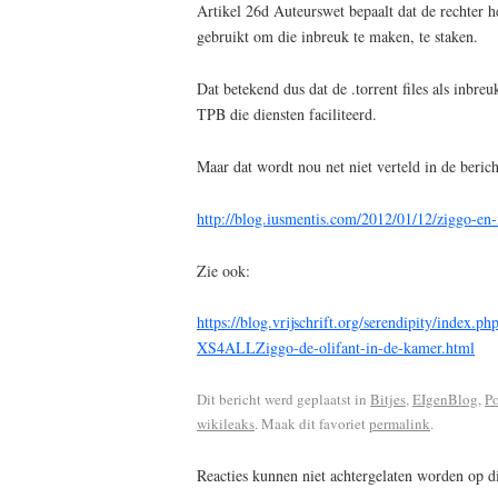
Artikel 26d Auteurswet bepaalt dat de rechter 
gebruikt om die inbreuk te maken, te staken.
Dat betekend dus dat de .torrent files als inbr
TPB die diensten faciliteerd.
Maar dat wordt nou net niet verteld in de beric
http://blog.iusmentis.com/2012/01/12/ziggo-en-
Zie ook:
https://blog.vrijschrift.org/serendipity/index.
XS4ALLZiggo-de-olifant-in-de-kamer.html
Dit bericht werd geplaatst in
Bitjes
,
EIgenBlog
,
Po
wikileaks
. Maak dit favoriet
permalink
.
Reacties kunnen niet achtergelaten worden op 