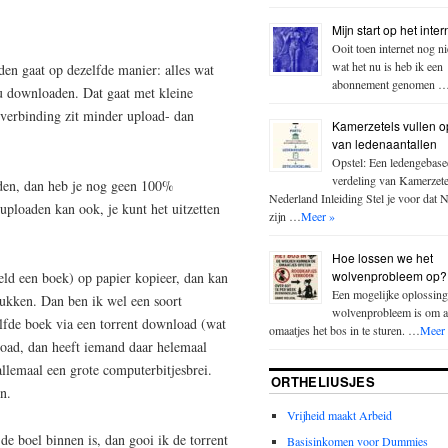
Mijn start op het inter
Ooit toen internet nog n
wat het nu is heb ik een
den gaat op dezelfde manier: alles wat
abonnement genomen 
ou downloaden. Dat gaat met kleine
verbinding zit minder upload- dan
Kamerzetels vullen o
van ledenaantallen
Opstel: Een ledengebase
verdeling van Kamerzete
den, dan heb je nog geen 100%
Nederland Inleiding Stel je voor dat 
ploaden kan ook, je kunt het uitzetten
zijn …
Meer »
Hoe lossen we het
wolvenprobleem op?
ld een boek) op papier kopieer, dan kan
Een mogelijke oplossing
stukken. Dan ben ik wel een soort
wolvenprobleem is om a
lfde boek via een torrent download (wat
omaatjes het bos in te sturen. …
Meer
load, dan heeft iemand daar helemaal
s allemaal een grote computerbitjesbrei.
ORTHELIUSJES
n.
Vrijheid maakt Arbeid
 de boel binnen is, dan gooi ik de torrent
Basisinkomen voor Dummies