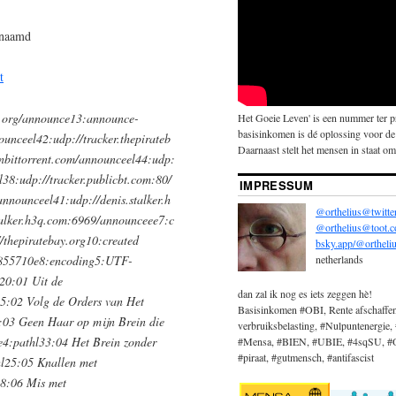
genaamd
t
ay.org/announce13:announce-
Het Goeie Leven' is een nummer ter 
basisinkomen is dé oplossing voor de
nounceel42:udp://tracker.thepirateb
Daarnaast stelt het mensen in staat om 
enbittorrent.com/announceel44:udp:
l38:udp://tracker.publicbt.com:80/
IMPRESSUM
announceel41:udp://denis.stalker.h
@orthelius@twitte
talker.h3q.com:6969/announceee7:c
@orthelius@toot.
/thepiratebay.org10:created
bsky.app/@ortheliu
0855710e8:encoding5:UTF-
netherlands
l20:01 Uit de
dan zal ik nog es iets zeggen hè!
5:02 Volg de Orders van Het
Basisinkomen #OBI, Rente afschaffe
:03 Geen Haar op mijn Brein die
verbruiksbelasting, #Nulpuntenergie, 
4:pathl33:04 Het Brein zonder
#Mensa, #BIEN, #UBIE, #4sqSU, #OBi
#piraat, #gutmensch, #antifascist
l25:05 Knallen met
8:06 Mis met