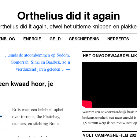
Orthelius did it again
rthelius did it again, ofwel het ultieme knippen en plakk
ENBLOG
ENERGIE
GELD
GESCHIEDENIS
NEPPERTS
…sinds de atoombommen op Sodom,
HET ONVOORWAARDELIJK
Gomorrah, Sinaï en Baälbek, zo’n
vierduizend jaren geleden…
→
een kwaad hoor, je
Er is weer een heleboel ophef
Waarom een onvoorwaardelijk basisin
over torrents, the Piratebay,
bestaanszekerheid een mensenrecht is 
3,5 minuut werp ik een nieuw licht o
rechters, en stichting Brein.
VOLT CAMPAGNEFILM 202