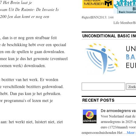
 Het Brein laat je
am Uit De Ruimte- De Invasie Is
200 [en dan komt er nog een
#iqtestBNN2013: 144
Life Member/B(
UNCONDITIONAL BASIC I
, dan is er nog geen strafbaar feit
e de beschikking hebt over een speciaal
ken om de spullen te gaan downloaden.
rmee kun je dus het gewenste (eventueel
e noemen werk) downloaden.
 bezitter van het werk. Er worden
de verschillende bezitters gedownload.
 hebt. Dan pas kun je het gebruiken.
RECENT POSTS
oor programma’s of lezen met je
De armoedegrens va
Voor Nederland staat de
n: het werkt niet, luistert niet, ziet
armoedegrens in 2025 
euro (1723/maand) voor
eenpersoonshuishouden Het …
Meer 