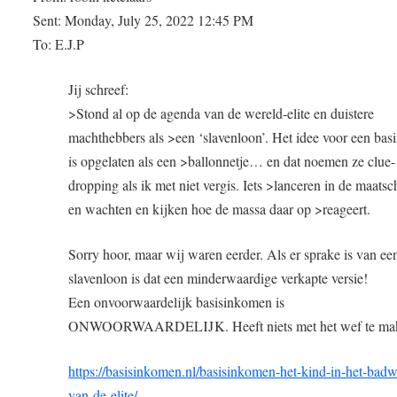
Sent: Monday, July 25, 2022 12:45 PM
To: E.J.P
Jij schreef:
>Stond al op de agenda van de wereld-elite en duistere
machthebbers als >een ‘slavenloon’. Het idee voor een bas
is opgelaten als een >ballonnetje… en dat noemen ze clue-
dropping als ik met niet vergis. Iets >lanceren in de maatsc
en wachten en kijken hoe de massa daar op >reageert.
Sorry hoor, maar wij waren eerder. Als er sprake is van ee
slavenloon is dat een minderwaardige verkapte versie!
Een onvoorwaardelijk basisinkomen is
ONWOORWAARDELIJK. Heeft niets met het wef te ma
https://basisinkomen.nl/basisinkomen-het-kind-in-het-badw
van-de-elite/