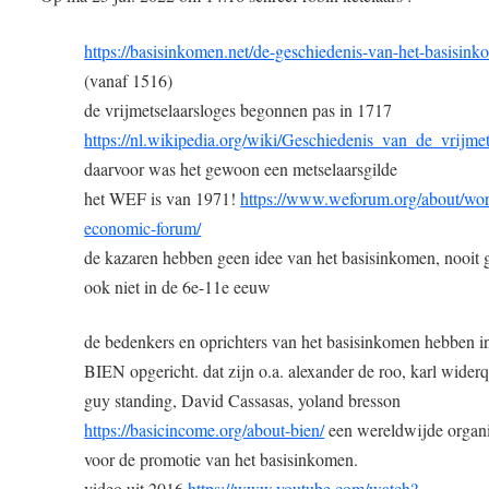
https://basisinkomen.net/de-geschiedenis-van-het-basisink
(vanaf 1516)
de vrijmetselaarsloges begonnen pas in 1717
https://nl.wikipedia.org/wiki/Geschiedenis_van_de_vrijmet
daarvoor was het gewoon een metselaarsgilde
het WEF is van 1971!
https://www.weforum.org/about/wor
economic-forum/
de kazaren hebben geen idee van het basisinkomen, nooit 
ook niet in de 6e-11e eeuw
de bedenkers en oprichters van het basisinkomen hebben i
BIEN opgericht. dat zijn o.a. alexander de roo, karl widerq
guy standing, David Cassasas, yoland bresson
https://basicincome.org/about-bien/
een wereldwijde organi
voor de promotie van het basisinkomen.
video uit 2016
https://www.youtube.com/watch?