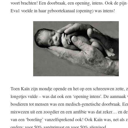
voort brachten! Een doorbraak, een opening, intens. Ook de pijn 
Eva1 voelde in haar geboortekanaal (opening) was intens!
Toen Kaïn zijn mondje opende en het op een schreeuwen zette, z
longetjes vulde – was dat ook een ‘opening intens’. De aanmaak
bosdieren tot mensen was een medisch-genetische doorbraak. Ee
mixwezen uit een zoogdier en een amfibie was dat zeker… en d
van een ‘boreling’ vanzelfsprekend ook! Ook Kaïn was, net als z
ouders; voor 50% aap/primaat en voor 50% alien/god.