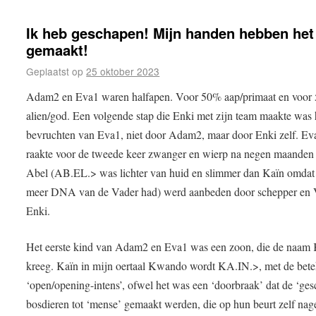
Ik heb geschapen! Mijn handen hebben het
gemaakt!
Geplaatst op
25 oktober 2023
Adam2 en Eva1 waren halfapen. Voor 50% aap/primaat en voor
alien/god. Een volgende stap die Enki met zijn team maakte was 
bevruchten van Eva1, niet door Adam2, maar door Enki zelf. Ev
raakte voor de tweede keer zwanger en wierp na negen maanden
Abel (AB.EL.> was lichter van huid en slimmer dan Kaïn omdat 
meer DNA van de Vader had) werd aanbeden door schepper en 
Enki.
Het eerste kind van Adam2 en Eva1 was een zoon, die de naam 
kreeg. Kaïn in mijn oertaal Kwando wordt KA.IN.>, met de bete
‘open/opening-intens’, ofwel het was een ‘doorbraak’ dat de ‘ge
bosdieren tot ‘mense’ gemaakt werden, die op hun beurt zelf nag