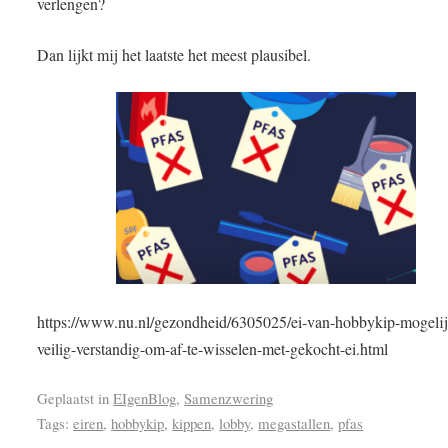
verlengen?
Dan lijkt mij het laatste het meest plausibel.
https://www.nu.nl/gezondheid/6305025/ei-van-hobbykip-mogelijk
veilig-verstandig-om-af-te-wisselen-met-gekocht-ei.html
Geplaatst in
EIgenBlog
,
Samenzwering
Tags:
eiren
,
hobbykip
,
kippen
,
lobby
,
megastallen
,
pfas