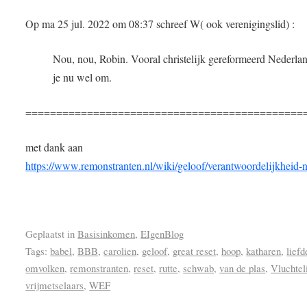
​Op ma 25 jul. 2022 om 08:37 schreef W( ook verenigingslid) :
Nou, nou, Robin. Vooral christelijk gereformeerd Nederla
je nu wel om.
=============================================
met dank aan
https://www.remonstranten.nl/wiki/geloof/verantwoordelijkheid-
Geplaatst in
Basisinkomen
,
EIgenBlog
Tags:
babel
,
BBB
,
carolien
,
geloof
,
great reset
,
hoop
,
katharen
,
liefd
omvolken
,
remonstranten
,
reset
,
rutte
,
schwab
,
van de plas
,
Vluchtel
vrijmetselaars
,
WEF