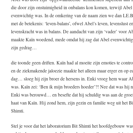
die door zijn onstuimigheid in onbalans kon komen, terwijl Abel
evenwichtig was. In de omkering van de naam zien we dan LE.
met de betekenis: ‘leven-balans’, ofwel Abel’s leven, levenslust e
levenskracht was in balans. De aandacht van zijn ‘vader’ voor A
maakte Kaïn woedend, mede omdat hij zag dat Abel evenwichtig
zijn gedrag…
die toonde geen driften. Kaïn had al moeite zijn emoties te contr
en de ziekmakende jaloezie maakte het alleen maar erger en op e
dag… sloeg hij zijn broer de hersens in. Enki vroeg hem waar A
was. Kaïn zei: ‘Ben ik mijn broeders hoeder’?! Nee dat was hij 
Enki was berouwd… en besefte dat hij schuldig was aan de groe
haat van Kaïn. Hij zond hem, zijn gezin en familie weg uit het Bi
Shimti.
Stel je voor dat het laboratorium Bit Shimti het hoofdgebouw was