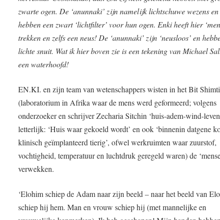
zwarte ogen. De ‘anunnaki’ zijn namelijk lichtschuwe wezens en
hebben een zwart ‘lichtfilter’ voor hun ogen. Enki heeft hier ‘men
trekken en zelfs een neus! De ‘anunnaki’ zijn ‘neusloos’ en hebb
lichte snuit. Wat ik hier boven zie is een tekening van Michael Sa
een waterhoofd!
EN.KI. en zijn team van wetenschappers wisten in het Bit Shimt
(laboratorium in Afrika waar de mens werd geformeerd; volgens
onderzoeker en schrijver Zecharia Sitchin ‘huis-adem-wind-leven
letterlijk: ‘Huis waar gekoeld wordt’ en ook ‘binnenin datgene ko
klinisch geïmplanteerd tierig’, ofwel werkruimten waar zuurstof,
vochtigheid, temperatuur en luchtdruk geregeld waren) de ‘mense
verwekken.
‘Elohim schiep de Adam naar zijn beeld – naar het beeld van El
schiep hij hem. Man en vrouw schiep hij (met mannelijke en