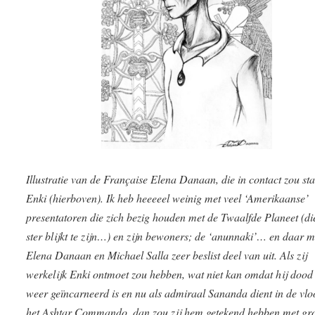
Illustratie van de Française Elena Danaan, die in contact zou st
Enki (hierboven). Ik heb heeeeel weinig met veel ‘Amerikaanse’
presentatoren die zich bezig houden met de Twaalfde Planeet (di
ster blijkt te zijn…) en zijn bewoners; de ‘anunnaki’… en daar 
Elena Danaan en Michael Salla zeer beslist deel van uit. Als zij
werkelijk Enki ontmoet zou hebben, wat niet kan omdat hij dood
weer geïncarneerd is en nu als admiraal Sananda dient in de vlo
het Ashtar Commando, dan zou zij hem getekend hebben met gr