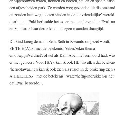
er bijgebouwen waren, hokken en kooien, stallen en speelplaatse
een afgescheiden park. Ze werden weg gezonden uit die omstand
en zouden hun weg moeten vinden in de ‘onvriendelijke’ wereld
daarbuiten. Enki herhaalde het experiment en bevruchtte Eva1 n
en zij baarde haar derde kind na negen maanden draagtijd.
Dit kind kreeg de naam Seth. Seth in Kwando omgezet wordt;
SE.TE.H(A).>, met de betekenis: ‘seker/zeker-thema-
emotie/pijn/verdriet’, ofwel als Kaïn Abel niet vermoord had, wa
er niet geweest. Voor H(A). kan ik ook HE. invullen dat beteken
‘herrie/lawaai’ en kan ik ook zien als ruzie! In de omkering zien
A.HE.ET.ES.<, met de betekenis: ‘water/heftig-indrukken-is het’
dat Eva1 beroerde…