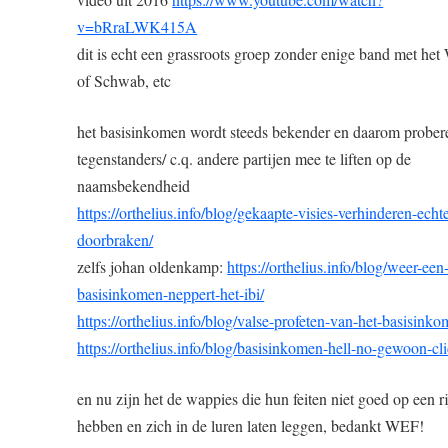
v=bRraLWK415A
dit is echt een grassroots groep zonder enige band met he
of Schwab, etc
het basisinkomen wordt steeds bekender en daarom prober
tegenstanders/ c.q. andere partijen mee te liften op de
naamsbekendheid
https://orthelius.info/blog/gekaapte-visies-verhinderen-echt
doorbraken/
zelfs johan oldenkamp:
https://orthelius.info/blog/weer-een
basisinkomen-neppert-het-ibi/
https://orthelius.info/blog/valse-profeten-van-het-basisinko
https://orthelius.info/blog/basisinkomen-hell-no-gewoon-cli
en nu zijn het de wappies die hun feiten niet goed op een ri
hebben en zich in de luren laten leggen, bedankt WEF!