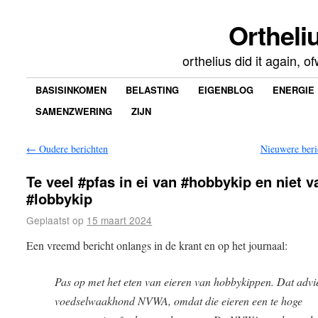
Ortheliu
orthelius did it again, 
BASISINKOMEN
BELASTING
EIGENBLOG
ENERGIE
SAMENZWERING
ZIJN
←
Oudere berichten
Nieuwere ber
Te veel #pfas in ei van #hobbykip en niet v
#lobbykip
Geplaatst op
15 maart 2024
Een vreemd bericht onlangs in de krant en op het journaal:
Pas op met het eten van eieren van hobbykippen. Dat advie
voedselwaakhond NVWA, omdat die eieren een te hoge