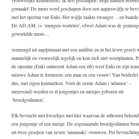
vrouwelijke kenmerken). Ik heb geschapen! Mijn handen hebben
gemaakt! De mens werd geschapen door een aapjeswijfje te bev
met het sperma van Enki. Het wijfje raakte zwanger… en baard
De AD.AM. (= ‘mengen-wortelen’, ofwel Adam was de gemeng
gewortelde mens…
vermengd uit aap/primaat met een amfibie en in het leven gezet) 
mannelijk en vrouwelijk tegelijk en kon zich niet voortplanten. P
de operatie (Enki ontneemt Adam een rib) weet Enki en zijn tea
nieuwe Adam te formeren; een man en een vrouw! Van beiderlei
dus, met eigen kenmerken. Vóór de eerste Adam (‘adamoe’ –
meervoud) werden er al jongentjes en meisjes geboren uit
‘broedgodinnen’.
Elk bevrucht met kweekjes met klei waarvan de uitkomst bekend
een jongentje of een meisje. De zogenaamde broedgodinnen bes
uit twee groepen van zeven ‘anunnaki’-vrouwen. Per bevruchtin