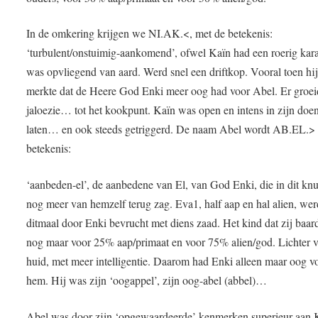
In de omkering krijgen we NI.AK.<, met de betekenis:
‘turbulent/onstuimig-aankomend’, ofwel Kaïn had een roerig kara
was opvliegend van aard. Werd snel een driftkop. Vooral toen hi
merkte dat de Heere God Enki meer oog had voor Abel. Er groei
jaloezie… tot het kookpunt. Kaïn was open en intens in zijn doe
laten… en ook steeds getriggerd. De naam Abel wordt AB.EL.>
betekenis:
‘aanbeden-el’, de aanbedene van El, van God Enki, die in dit knul
nog meer van hemzelf terug zag. Eva1, half aap en hal alien, wer
ditmaal door Enki bevrucht met diens zaad. Het kind dat zij baa
nog maar voor 25% aap/primaat en voor 75% alien/god. Lichter 
huid, met meer intelligentie. Daarom had Enki alleen maar oog v
hem. Hij was zijn ‘oogappel’, zijn oog-abel (abbel)…
Abel was door zijn ‘opgewaardeerde’ kenmerken superieur aan 