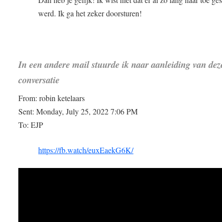
werd. Ik ga het zeker doorsturen!
In een andere mail stuurde ik naar aanleiding van dez
conversatie
From: robin ketelaars
Sent: Monday, July 25, 2022 7:06 PM
To: EJP
https://fb.watch/euxEaekG6K/