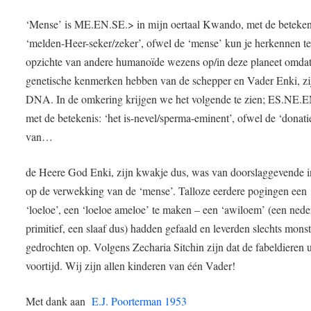
‘Mense’ is ME.EN.SE.> in mijn oertaal Kwando, met de beteken
‘melden-Heer-seker/zeker’, ofwel de ‘mense’ kun je herkennen t
opzichte van andere humanoïde wezens op/in deze planeet omdat
genetische kenmerken hebben van de schepper en Vader Enki, zi
DNA. In de omkering krijgen we het volgende te zien; ES.NE.
met de betekenis: ‘het is-nevel/sperma-eminent’, ofwel de ‘donati
van…
de Heere God Enki, zijn kwakje dus, was van doorslaggevende 
op de verwekking van de ‘mense’. Talloze eerdere pogingen een
‘loeloe’, een ‘loeloe ameloe’ te maken – een ‘awiloem’ (een nede
primitief, een slaaf dus) hadden gefaald en leverden slechts monst
gedrochten op. Volgens Zecharia Sitchin zijn dat de fabeldieren u
voortijd. Wij zijn allen kinderen van één Vader!
Met dank aan
E.J. Poorterman 1953