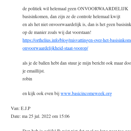
de politiek wil helemaal geen ONVOORWAARDELIJK
basisinkomen, dan zijn ze de controle helemaal kwijt
en als het niet onvoorwaardelijk is, dan is het geen basisi
op de manier zoals wij dat voorstaan!
https://orthelius.info/blog/misvattingen-over-het-basisinko
onvoorwaardelijkheid-staat-voorop/
als je de ballen hebt dan stuur je mijn bericht ook maar do
je emaillijst.
robin
en kijk ook even bij
www.basicincomeweek.org
Van: E.J.P
Date: ma 25 jul. 2022 om 15:06
Dan heb je gelijk! Ik wist niet dat er al zo lang naar toe ge