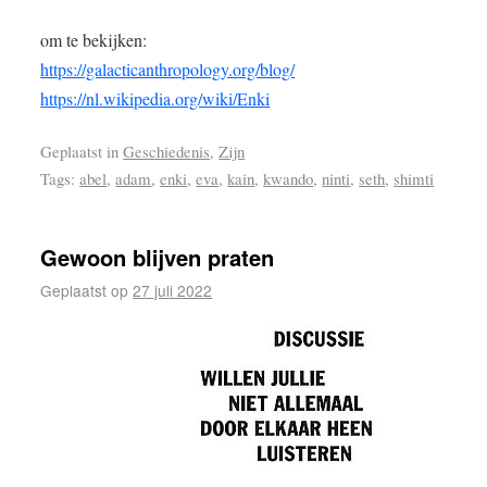
om te bekijken:
https://galacticanthropology.org/blog/
https://nl.wikipedia.org/wiki/Enki
Geplaatst in
Geschiedenis
,
Zijn
Tags:
abel
,
adam
,
enki
,
eva
,
kain
,
kwando
,
ninti
,
seth
,
shimti
Gewoon blijven praten
Geplaatst op
27 juli 2022