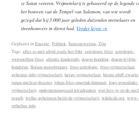
ze Satan vereren. Vrijmetelarij is gebaseerd op de legende 
het bouwen van de Tempel van Salomon, van wie wordt
gezegd dat hij 3.000 jaar geleden duizenden metselaars en
steenhouwers in dienst had.
Verder lezen
→
Geplaatst in
Energie
,
Politiek
,
Samenzwering
,
Zijn
Tags:
alles-is-niet-altijd-zoals-het-lijkt
,
astrologie-friso
,
astrologie-
voorspelling-friso
,
atlantis-kinderinfo
,
dogon-hondrug
,
dogon-leylijn-
hondsrug
,
florian-moosbrugger
,
friso-astrologie
,
friso-vrijmetselaar
,
geheime-info-vrijmetselarij
,
herge-vrijmetselaar
,
hiram-abiff-zwarte
japan-nuclear-disaster
,
johan-friso-ongeluk-ilumnati
,
logo-groenlinks-
vrijmetselarij
,
ondernemingsraad-kwadranten
,
wat-lees-je-in-de-nac
regaib
,
welke-geheimen-bezit-de-vrijmetselarij
,
wikileak-org
,
www-
orthelius-info