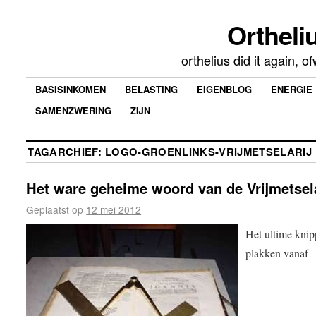
Ortheliu
orthelius did it again, 
BASISINKOMEN
BELASTING
EIGENBLOG
ENERGIE
SAMENZWERING
ZIJN
TAGARCHIEF:
LOGO-GROENLINKS-VRIJMETSELARIJ
Het ware geheime woord van de Vrijmetsel
Geplaatst op
12 mei 2012
Het ultime kni
plakken vanaf