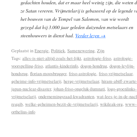
gedachten houden, dat er maar heel weinig zijn, die weten d
ze Satan vereren. Vrijmetelarij is gebaseerd op de legende 
het bouwen van de Tempel van Salomon, van wie wordt
gezegd dat hij 3.000 jaar geleden duizenden metselaars en
steenhouwers in dienst had.
Verder lezen
→
Geplaatst in
Energie
,
Politiek
,
Samenzwering
,
Zijn
Tags:
alles-is-niet-altijd-zoals-het-lijkt
,
astrologie-friso
,
astrologie-
voorspelling-friso
,
atlantis-kinderinfo
,
dogon-hondrug
,
dogon-leylijn-
hondsrug
,
florian-moosbrugger
,
friso-astrologie
,
friso-vrijmetselaar
,
geheime-info-vrijmetselarij
,
herge-vrijmetselaar
,
hiram-abiff-zwarte
japan-nuclear-disaster
,
johan-friso-ongeluk-ilumnati
,
logo-groenlinks-
vrijmetselarij
,
ondernemingsraad-kwadranten
,
wat-lees-je-in-de-nac
regaib
,
welke-geheimen-bezit-de-vrijmetselarij
,
wikileak-org
,
www-
orthelius-info