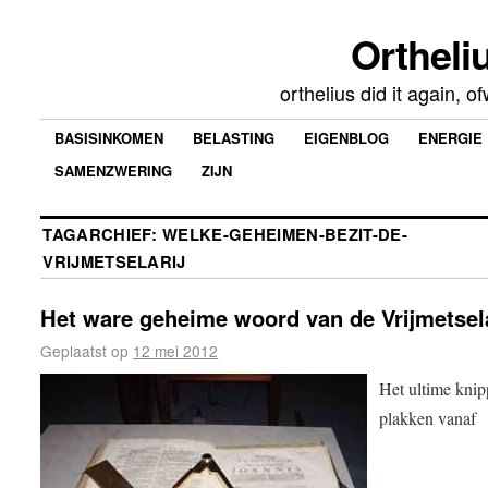
Ortheliu
orthelius did it again, 
BASISINKOMEN
BELASTING
EIGENBLOG
ENERGIE
SAMENZWERING
ZIJN
TAGARCHIEF:
WELKE-GEHEIMEN-BEZIT-DE-
VRIJMETSELARIJ
Het ware geheime woord van de Vrijmetsel
Geplaatst op
12 mei 2012
Het ultime kni
plakken vanaf